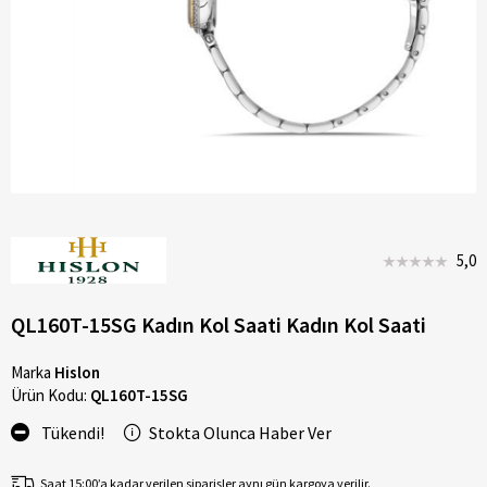
5,0
QL160T-15SG Kadın Kol Saati Kadın Kol Saati
Marka
Hislon
Ürün Kodu:
QL160T-15SG
Tükendi!
Stokta Olunca Haber Ver
Saat 15:00’a kadar verilen siparişler aynı gün kargoya verilir.