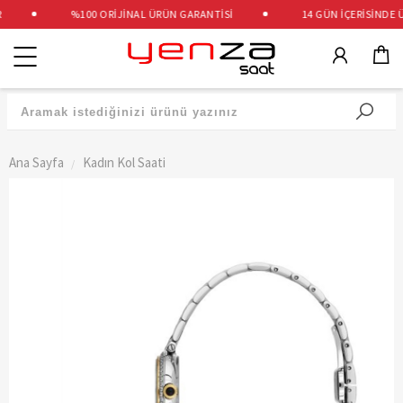
%100 ORİJİNAL ÜRÜN GARANTİSİ
14 GÜN İÇERİSİNDE ÜC
Kategoriler
Ana Sayfa
Kadın Kol Saati