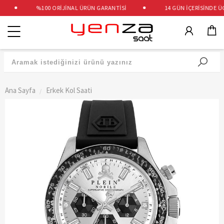
%100 ORİJİNAL ÜRÜN GARANTİSİ
14 GÜN İÇERİSİNDE ÜCR
Kategoriler
Ana Sayfa
Erkek Kol Saati