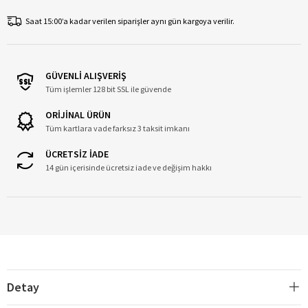
Saat 15:00’a kadar verilen siparişler aynı gün kargoya verilir.
GÜVENLİ ALIŞVERİŞ
Tüm işlemler 128 bit SSL ile güvende
ORİJİNAL ÜRÜN
Tüm kartlara vade farksız 3 taksit imkanı
ÜCRETSİZ İADE
14 gün içerisinde ücretsiz iade ve değişim hakkı
Detay