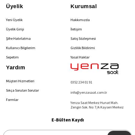
Üyelik
Kurumsal
Yeni Üyelik
Hakkımızda
Üyelik Girişi
İletişim
Şifre Hatırlatma
Satış Sözleşmesi
Kullanıcı Bilgilerim
Gizlilik Bildirimi
Sepetim
Yasal Haklar
Yardım
Müşteri Hizmetleri
0352 234 01 91
Sıkça Sorulan Sorular
info@yenzasaat.com.tr
Formlar
Yenza Saat Merkez Hunat Mah.
Zengin Sok. No: 7/A Kayseri Merkez
E-Bülten Kaydı