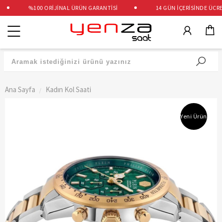
%100 ORİJİNAL ÜRÜN GARANTİSİ
14 GÜN İÇERİSİNDE ÜCRETS
Kategoriler
Ana Sayfa
Kadın Kol Saati
Yeni Ürün