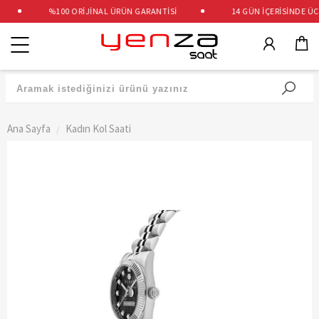
%100 ORİJİNAL ÜRÜN GARANTİSİ
14 GÜN İÇERİSİNDE ÜCRE
Kategoriler
Ana Sayfa
Kadın Kol Saati