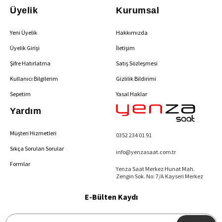
Üyelik
Kurumsal
Yeni Üyelik
Hakkımızda
Üyelik Girişi
İletişim
Şifre Hatırlatma
Satış Sözleşmesi
Kullanıcı Bilgilerim
Gizlilik Bildirimi
Sepetim
Yasal Haklar
Yardım
Müşteri Hizmetleri
0352 234 01 91
Sıkça Sorulan Sorular
info@yenzasaat.com.tr
Formlar
Yenza Saat Merkez Hunat Mah.
Zengin Sok. No: 7/A Kayseri Merkez
E-Bülten Kaydı