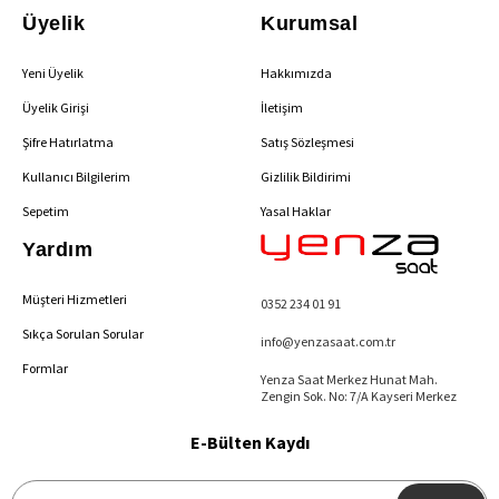
Üyelik
Kurumsal
Yeni Üyelik
Hakkımızda
Üyelik Girişi
İletişim
Şifre Hatırlatma
Satış Sözleşmesi
Kullanıcı Bilgilerim
Gizlilik Bildirimi
Sepetim
Yasal Haklar
Yardım
Müşteri Hizmetleri
0352 234 01 91
Sıkça Sorulan Sorular
info@yenzasaat.com.tr
Formlar
Yenza Saat Merkez Hunat Mah.
Zengin Sok. No: 7/A Kayseri Merkez
E-Bülten Kaydı