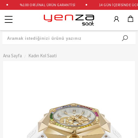
%100 ORİJİNAL ÜRÜN GARANTİSİ
14 GÜN İÇERİSİNDE ÜCRE
Kategoriler
Ana Sayfa
Kadın Kol Saati