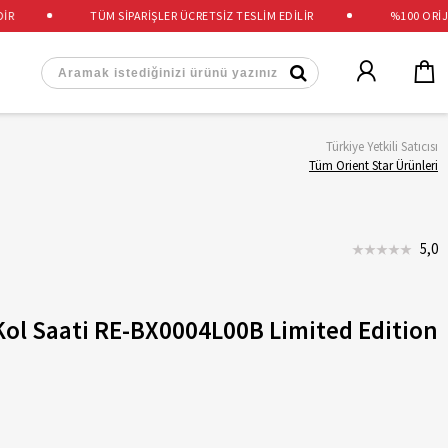
TÜM SİPARİŞLER ÜCRETSİZ TESLİM EDİLİR
%100 ORİJİNA
Türkiye Yetkili Satıcısı
Tüm Orient Star Ürünleri
5,0
Kol Saati RE-BX0004L00B Limited Edition