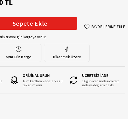
0 TL
Sepete Ekle
FAVORİLERİME EKLE
rişler aynı gün kargoya verilir.
Aynı Gün Kargo
Tükenmek Üzere
ORİJİNAL ÜRÜN
ÜCRETSİZ İADE
le
Tüm kartlara vade farksız 3
14 gün içerisinde ücretsiz
taksit imkanı
iade ve değişim hakkı