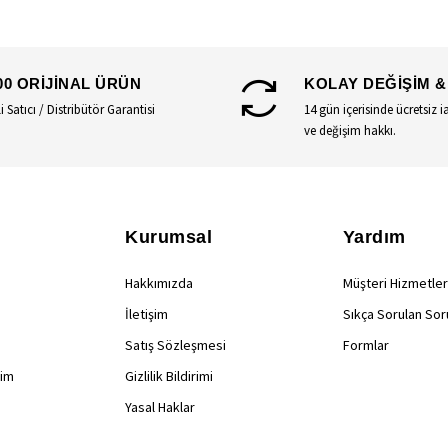
00 ORİJİNAL ÜRÜN
KOLAY DEĞİŞİM &
li Satıcı / Distribütör Garantisi
14 gün içerisinde ücretsiz i
ve değişim hakkı.
Kurumsal
Yardım
Hakkımızda
Müşteri Hizmetler
İletişim
Sıkça Sorulan Sor
Satış Sözleşmesi
Formlar
rim
Gizlilik Bildirimi
Yasal Haklar