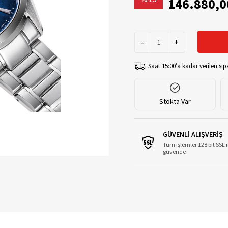
146.880,0
-
+
Saat 15:00’a kadar verilen sipa
Stokta Var
GÜVENLİ ALIŞVERİŞ
Tüm işlemler 128 bit SSL i
güvende