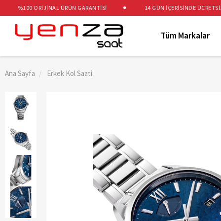
%100 ORİJİNAL ÜRÜN GARANTİSİ
14 GÜN İÇERİSİNDE ÜCRETSİZ İA
Tüm Markalar
Ana Sayfa
Erkek Kol Saati