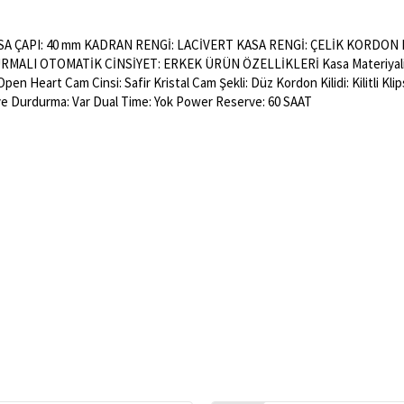
A ÇAPI: 40 mm KADRAN RENGİ: LACİVERT KASA RENGİ: ÇELİK KORDON 
MALI OTOMATİK CİNSİYET: ERKEK ÜRÜN ÖZELLİKLERİ Kasa Materiyali: Pasl
pen Heart Cam Cinsi: Safir Kristal Cam Şekli: Düz Kordon Kilidi: Kilitli Kl
e Durdurma: Var Dual Time: Yok Power Reserve: 60 SAAT