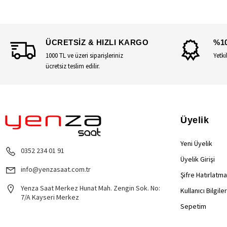
ÜCRETSİZ & HIZLI KARGO
%1
1000 TL ve üzeri siparişleriniz
Yetki
ücretsiz teslim edilir.
Üyelik
Yeni Üyelik
0352 234 01 91
Üyelik Girişi
info@yenzasaat.com.tr
Şifre Hatırlatma
Yenza Saat Merkez Hunat Mah. Zengin Sok. No:
Kullanıcı Bilgile
7/A Kayseri Merkez
Sepetim