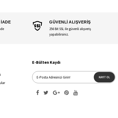
 İADE
GÜVENLİ ALIŞVERİŞ
ade
256 Bit SSL ile güvenli alışveriş
yapabilirsiniz.
E-Bülten Kaydı
i
KAYIT OL
ular