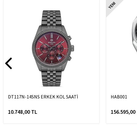
YENI
DT117N-14SNS ERKEK KOL SAATİ
HAB001
10.748,00 TL
156.595,00