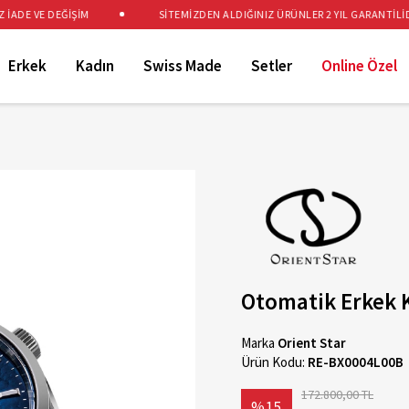
DE VE DEĞİŞİM
SİTEMİZDEN ALDIĞINIZ ÜRÜNLER 2 YIL GARANTİLİDİR
Erkek
Kadın
Swiss Made
Setler
Online Özel
Otomatik Erkek 
Marka
Orient Star
Ürün Kodu:
RE-BX0004L00B
172.800,00 TL
%15