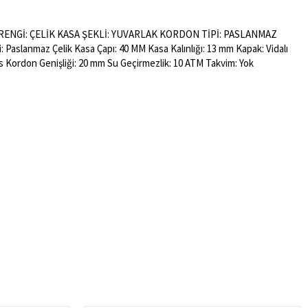
RENGİ: ÇELİK KASA ŞEKLİ: YUVARLAK KORDON TİPİ: PASLANMAZ
anmaz Çelik Kasa Çapı: 40 MM Kasa Kalınlığı: 13 mm Kapak: Vidalı
ips Kordon Genişliği: 20 mm Su Geçirmezlik: 10 ATM Takvim: Yok