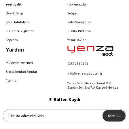
Yeni Üyelik
Hakkımızda
Üyelik Girişi
İletişim
Şifre Hatırlatma
Satış Sözleşmesi
Kullanıcı Bilgilerim
Gizlilik Bildirimi
Sepetim
Yasal Haklar
Yardım
Müşteri Hizmetleri
0352 234 01 91
Sıkça Sorulan Sorular
info@yenzasaat.com.tr
Formlar
Yenza Saat Merkez Hunat Mah.
Zengin Sok. No: 7/A Kayseri Merkez
E-Bülten Kaydı
KAYIT OL