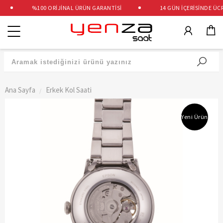
%100 ORİJİNAL ÜRÜN GARANTİSİ
14 GÜN İÇERİSİNDE ÜCRET
Kategoriler
Ana Sayfa
Erkek Kol Saati
Yeni Ürün