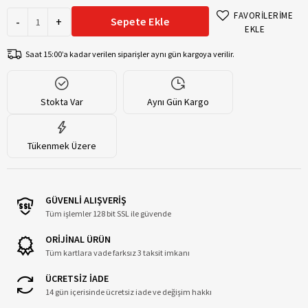
FAVORİLERİME
-
+
Sepete Ekle
EKLE
Saat 15:00’a kadar verilen siparişler aynı gün kargoya verilir.
Stokta Var
Aynı Gün Kargo
Tükenmek Üzere
GÜVENLİ ALIŞVERİŞ
Tüm işlemler 128 bit SSL ile güvende
ORİJİNAL ÜRÜN
Tüm kartlara vade farksız 3 taksit imkanı
ÜCRETSİZ İADE
14 gün içerisinde ücretsiz iade ve değişim hakkı