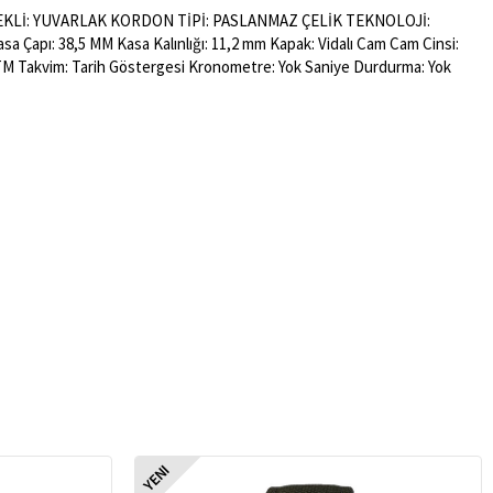
ŞEKLİ: YUVARLAK KORDON TİPİ: PASLANMAZ ÇELİK TEKNOLOJİ:
apı: 38,5 MM Kasa Kalınlığı: 11,2 mm Kapak: Vidalı Cam Cam Cinsi:
 5 ATM Takvim: Tarih Göstergesi Kronometre: Yok Saniye Durdurma: Yok
YENI