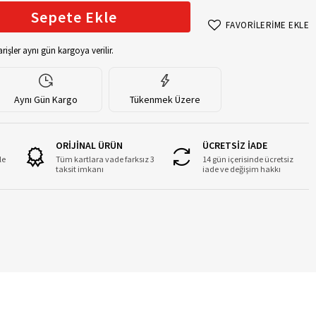
Sepete Ekle
FAVORİLERİME EKLE
rişler aynı gün kargoya verilir.
Aynı Gün Kargo
Tükenmek Üzere
ORİJİNAL ÜRÜN
ÜCRETSİZ İADE
le
Tüm kartlara vade farksız 3
14 gün içerisinde ücretsiz
taksit imkanı
iade ve değişim hakkı