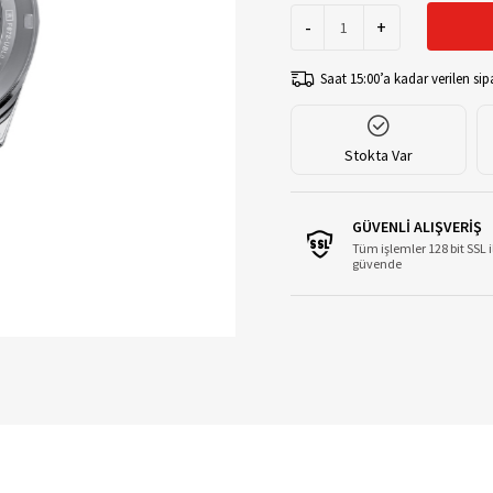
-
+
Saat 15:00’a kadar verilen sipa
Stokta Var
GÜVENLİ ALIŞVERİŞ
Tüm işlemler 128 bit SSL i
güvende