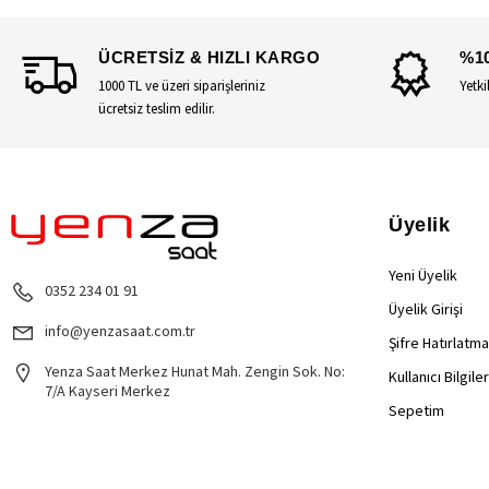
ÜCRETSİZ & HIZLI KARGO
%1
1000 TL ve üzeri siparişleriniz
Yetki
ücretsiz teslim edilir.
Üyelik
Yeni Üyelik
0352 234 01 91
Üyelik Girişi
info@yenzasaat.com.tr
Şifre Hatırlatma
Yenza Saat Merkez Hunat Mah. Zengin Sok. No:
Kullanıcı Bilgile
7/A Kayseri Merkez
Sepetim