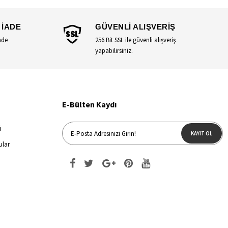
 İADE
GÜVENLİ ALIŞVERİŞ
ade
256 Bit SSL ile güvenli alışveriş
yapabilirsiniz.
E-Bülten Kaydı
i
KAYIT OL
ular