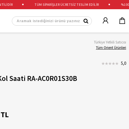
İDİR
TÜM SİPARİŞLER ÜCRETSİZ TESLİM EDİLİR
%100 OR
Türkiye Yetkili Satıcısı
Tüm Orient Ürünleri
5,0
Kol Saati RA-AC0R01S30B
 TL