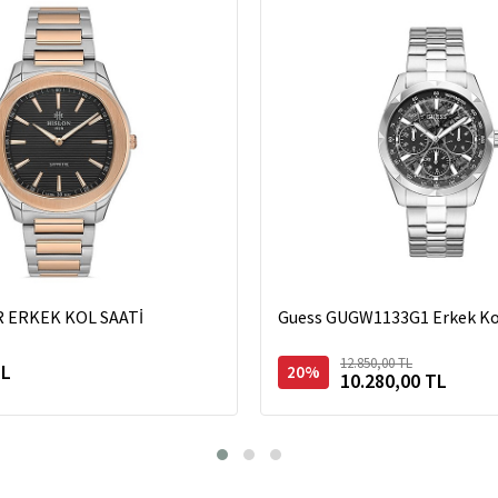
R ERKEK KOL SAATİ
Guess GUGW1133G1 Erkek Kol
12.850,00 TL
TL
20%
10.280,00 TL