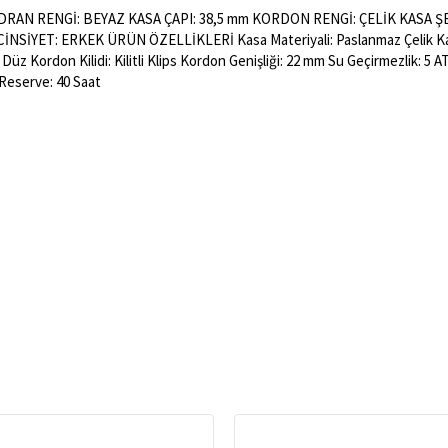
RAN RENGİ: BEYAZ KASA ÇAPI: 38,5 mm KORDON RENGİ: ÇELİK KASA 
İYET: ERKEK ÜRÜN ÖZELLİKLERİ Kasa Materiyali: Paslanmaz Çelik Kasa Ç
i: Düz Kordon Kilidi: Kilitli Klips Kordon Genişliği: 22 mm Su Geçirmezlik:
Reserve: 40 Saat