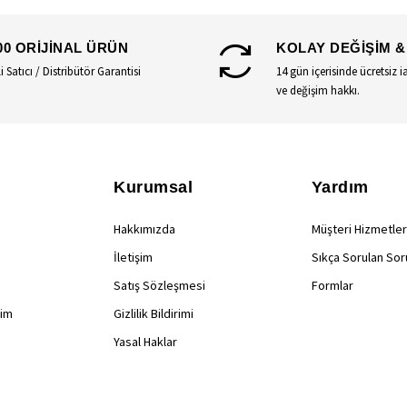
00 ORİJİNAL ÜRÜN
KOLAY DEĞİŞİM &
li Satıcı / Distribütör Garantisi
14 gün içerisinde ücretsiz i
ve değişim hakkı.
Kurumsal
Yardım
Hakkımızda
Müşteri Hizmetler
İletişim
Sıkça Sorulan Sor
Satış Sözleşmesi
Formlar
rim
Gizlilik Bildirimi
Yasal Haklar