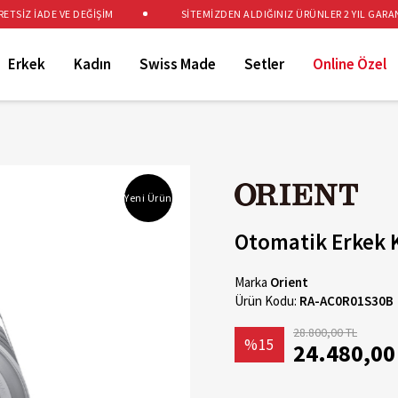
İZ İADE VE DEĞİŞİM
SİTEMİZDEN ALDIĞINIZ ÜRÜNLER 2 YIL GARANTİL
Erkek
Kadın
Swiss Made
Setler
Online Özel
Yeni Ürün
Otomatik Erkek 
Marka
Orient
Ürün Kodu:
RA-AC0R01S30B
28.800,00 TL
%15
24.480,00