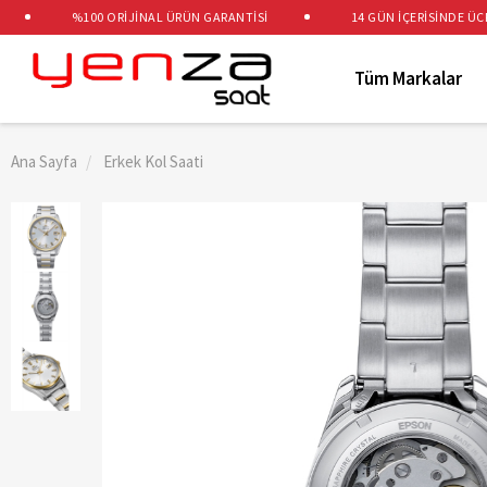
%100 ORİJİNAL ÜRÜN GARANTİSİ
14 GÜN İÇERİSİNDE ÜCRETS
Tüm Markalar
Ana Sayfa
Erkek Kol Saati