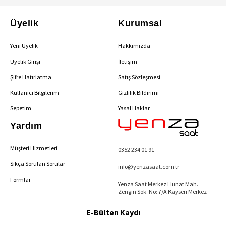
Üyelik
Kurumsal
Yeni Üyelik
Hakkımızda
Üyelik Girişi
İletişim
Şifre Hatırlatma
Satış Sözleşmesi
Kullanıcı Bilgilerim
Gizlilik Bildirimi
Sepetim
Yasal Haklar
Yardım
Müşteri Hizmetleri
0352 234 01 91
Sıkça Sorulan Sorular
info@yenzasaat.com.tr
Formlar
Yenza Saat Merkez Hunat Mah.
Zengin Sok. No: 7/A Kayseri Merkez
E-Bülten Kaydı