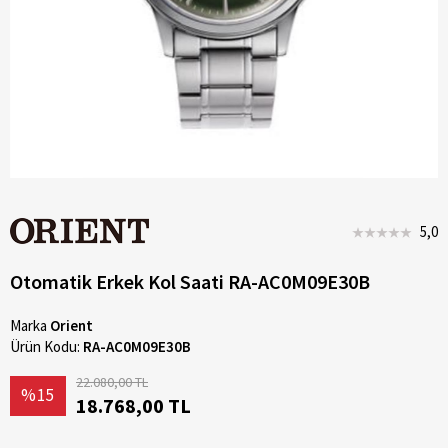
5,0
Otomatik Erkek Kol Saati RA-AC0M09E30B
Marka
Orient
Ürün Kodu:
RA-AC0M09E30B
22.080,00 TL
%15
18.768,00 TL