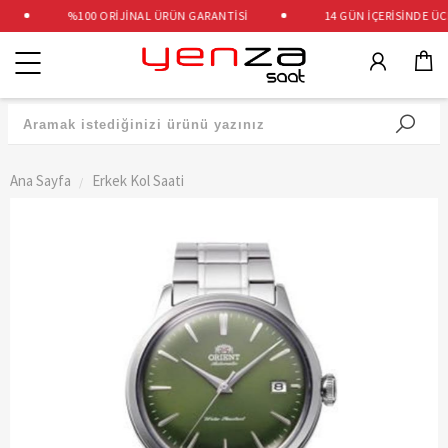
%100 ORİJİNAL ÜRÜN GARANTİSİ
14 GÜN İÇERİSİNDE ÜCRE
Kategoriler
Ana Sayfa
Erkek Kol Saati