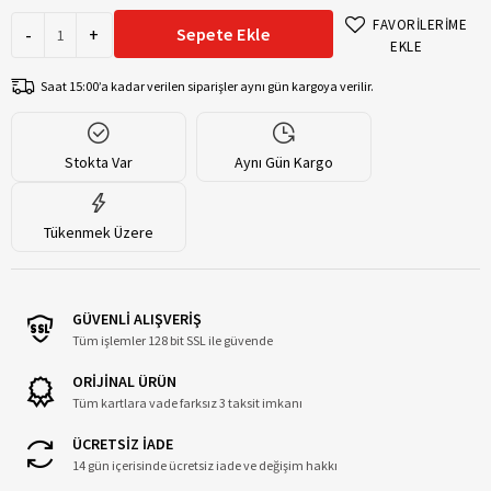
FAVORİLERİME
-
+
Sepete Ekle
EKLE
Saat 15:00’a kadar verilen siparişler aynı gün kargoya verilir.
Stokta Var
Aynı Gün Kargo
Tükenmek Üzere
GÜVENLİ ALIŞVERİŞ
Tüm işlemler 128 bit SSL ile güvende
ORİJİNAL ÜRÜN
Tüm kartlara vade farksız 3 taksit imkanı
ÜCRETSİZ İADE
14 gün içerisinde ücretsiz iade ve değişim hakkı