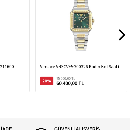
2211600
Versace VRSCVE5G00326 Kadın Kol Saati
75.500,00 TL
20%
60.400,00 TL
 İADE
GÜVENLİ ALIŞVERİŞ