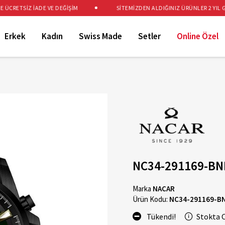
CRETSİZ İADE VE DEĞİŞİM
SİTEMİZDEN ALDIĞINIZ ÜRÜNLER 2 YIL GAR
Erkek
Kadın
Swiss Made
Setler
Online Özel
NC34-291169-BN
Marka
NACAR
Ürün Kodu:
NC34-291169-B
Tükendi!
Stokta 