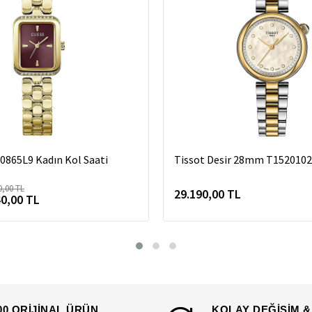
865L9 Kadın Kol Saati
Tissot Desir 28mm T152010
0,00 TL
29.190,00 TL
40,00 TL
00 ORİJİNAL ÜRÜN
KOLAY DEĞİŞİM &