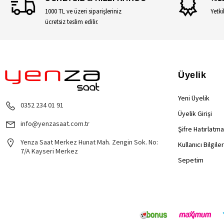
1000 TL ve üzeri siparişleriniz
Yetki
ücretsiz teslim edilir.
Üyelik
Yeni Üyelik
0352 234 01 91
Üyelik Girişi
info@yenzasaat.com.tr
Şifre Hatırlatma
Yenza Saat Merkez Hunat Mah. Zengin Sok. No:
Kullanıcı Bilgile
7/A Kayseri Merkez
Sepetim