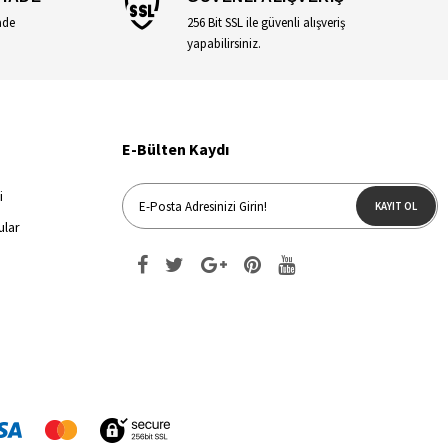
ade
256 Bit SSL ile güvenli alışveriş
yapabilirsiniz.
E-Bülten Kaydı
i
KAYIT OL
ular