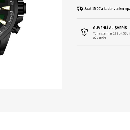
Saat 15:00’a kadar verilen sipa
GÜVENLİ ALIŞVERİŞ
Tüm işlemler 128 bit SSL i
güvende