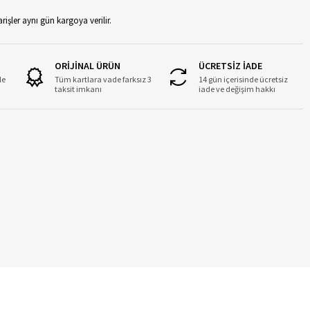
rişler aynı gün kargoya verilir.
ORİJİNAL ÜRÜN
ÜCRETSİZ İADE
le
Tüm kartlara vade farksız 3
14 gün içerisinde ücretsiz
taksit imkanı
iade ve değişim hakkı