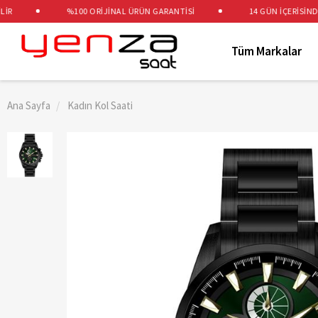
%100 ORİJİNAL ÜRÜN GARANTİSİ
14 GÜN İÇERİSİNDE Ü
Tüm Markalar
Ana Sayfa
Kadın Kol Saati