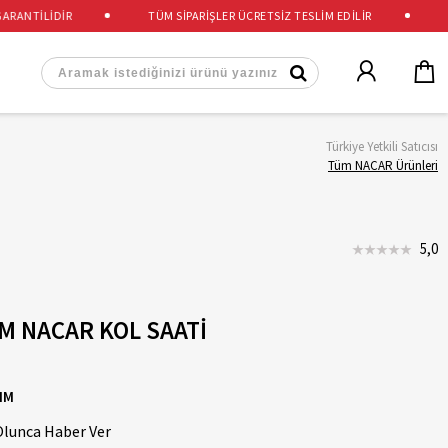
ANTİLİDİR
TÜM SİPARİŞLER ÜCRETSİZ TESLİM EDİLİR
%10
Türkiye Yetkili Satıcısı
Tüm NACAR Ürünleri
5,0
M NACAR KOL SAATİ
NM
Olunca Haber Ver