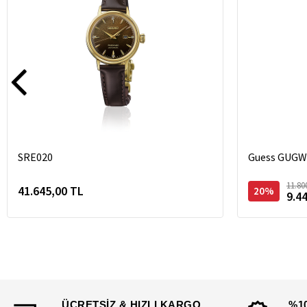
SRE020
Guess GUGW0
11.80
41.645,00 TL
20%
9.4
ÜCRETSİZ & HIZLI KARGO
%1