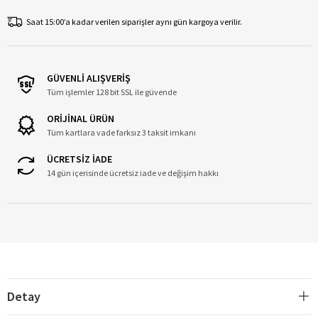
Saat 15:00’a kadar verilen siparişler aynı gün kargoya verilir.
GÜVENLİ ALIŞVERİŞ
Tüm işlemler 128 bit SSL ile güvende
ORİJİNAL ÜRÜN
Tüm kartlara vade farksız 3 taksit imkanı
ÜCRETSİZ İADE
14 gün içerisinde ücretsiz iade ve değişim hakkı
Detay