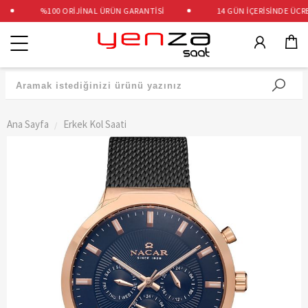
%100 ORİJİNAL ÜRÜN GARANTİSİ
14 GÜN İÇERİSİNDE ÜCRET
Kategoriler
Ana Sayfa
Erkek Kol Saati