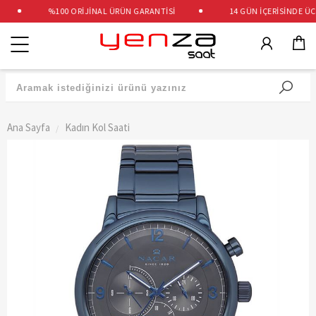
%100 ORİJİNAL ÜRÜN GARANTİSİ
14 GÜN İÇERİSİNDE ÜCRE
Kategoriler
Ana Sayfa
Kadın Kol Saati