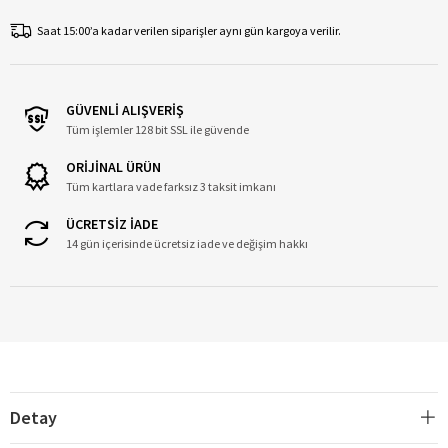
Saat 15:00’a kadar verilen siparişler aynı gün kargoya verilir.
GÜVENLİ ALIŞVERİŞ
Tüm işlemler 128 bit SSL ile güvende
ORİJİNAL ÜRÜN
Tüm kartlara vade farksız 3 taksit imkanı
ÜCRETSİZ İADE
14 gün içerisinde ücretsiz iade ve değişim hakkı
Detay