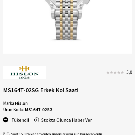
5,0
MS164T-02SG Erkek Kol Saati
Marka
Hislon
Ürün Kodu:
MS164T-02SG
Tükendi!
Stokta Olunca Haber Ver
Saat 15:00’a kadar verilen siparişler aynı gün kargoya verilir.