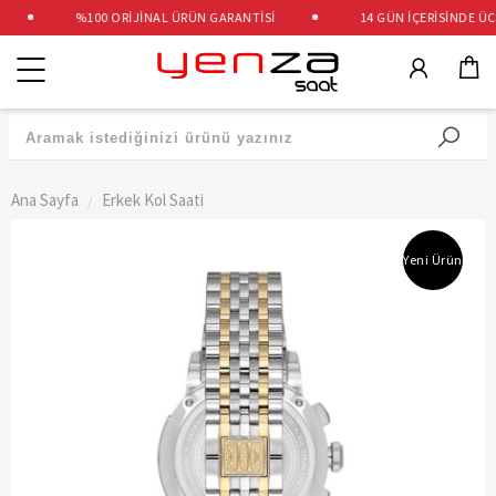
%100 ORİJİNAL ÜRÜN GARANTİSİ
14 GÜN İÇERİSİNDE ÜCRE
Kategoriler
Ana Sayfa
Erkek Kol Saati
Yeni Ürün