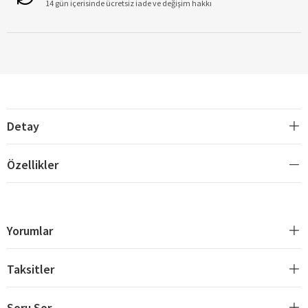
14 gün içerisinde ücretsiz iade ve değişim hakkı
Detay
Özellikler
Yorumlar
Taksitler
Soru Sor