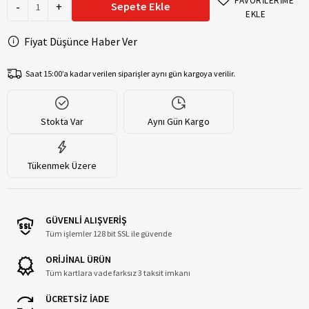
FAVORİLERİME
-
+
Sepete Ekle
EKLE
Fiyat Düşünce Haber Ver
Saat 15:00’a kadar verilen siparişler aynı gün kargoya verilir.
Stokta Var
Aynı Gün Kargo
Tükenmek Üzere
GÜVENLİ ALIŞVERİŞ
Tüm işlemler 128 bit SSL ile güvende
ORİJİNAL ÜRÜN
Tüm kartlara vade farksız 3 taksit imkanı
ÜCRETSİZ İADE