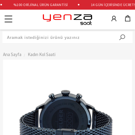
%100 ORİJİNAL ÜRÜN GARANTİSİ
14 GÜN İÇERİSİNDE ÜCRETSİZ
Kategoriler
Ana Sayfa
Kadın Kol Saati