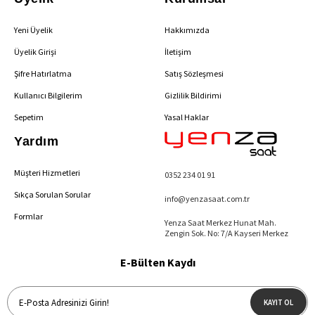
Yeni Üyelik
Hakkımızda
Üyelik Girişi
İletişim
Şifre Hatırlatma
Satış Sözleşmesi
Kullanıcı Bilgilerim
Gizlilik Bildirimi
Sepetim
Yasal Haklar
Yardım
Müşteri Hizmetleri
0352 234 01 91
Sıkça Sorulan Sorular
info@yenzasaat.com.tr
Formlar
Yenza Saat Merkez Hunat Mah.
Zengin Sok. No: 7/A Kayseri Merkez
E-Bülten Kaydı
KAYIT OL