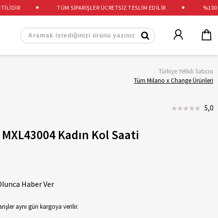
İDİR
TÜM SİPARİŞLER ÜCRETSİZ TESLİM EDİLİR
%100 OR
Türkiye Yetkili Satıcısı
Tüm Milano x Change Ürünleri
5,0
 MXL43004 Kadın Kol Saati
Olunca Haber Ver
rişler aynı gün kargoya verilir.