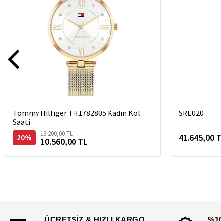
Tommy Hilfiger TH1782805 Kadın Kol
SRE020
Saati
13.200,00 TL
41.645,00 
20%
10.560,00 TL
ÜCRETSİZ & HIZLI KARGO
%1