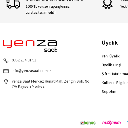
1000 TL ve üzeri siparişleriniz
Yetki
ücretsiz teslim edilir.
Üyelik
Yeni Üyelik
0352 234 01 91
Üyelik Girişi
info@yenzasaat.com.tr
Şifre Hatırlatma
Yenza Saat Merkez Hunat Mah. Zengin Sok. No:
Kullanıcı Bilgile
7/A Kayseri Merkez
Sepetim