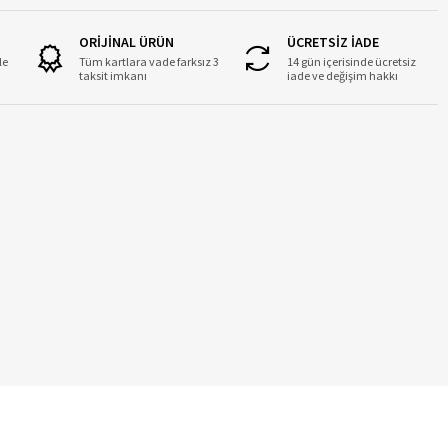
ORİJİNAL ÜRÜN
ÜCRETSİZ İADE
le
Tüm kartlara vade farksız 3
14 gün içerisinde ücretsiz
taksit imkanı
iade ve değişim hakkı