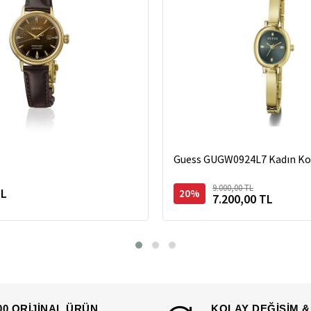
Guess GUGW0924L7 Kadın Kol
9.000,00 TL
TL
20%
7.200,00 TL
00 ORİJİNAL ÜRÜN
KOLAY DEĞİŞİM &