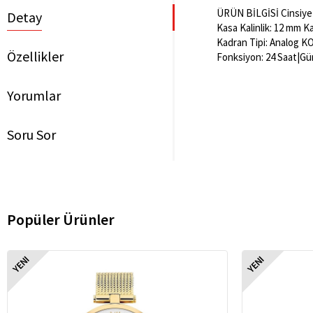
ÜRÜN BİLGİSİ Cinsiyet:
Detay
Kasa Kalinlik: 12 mm K
Kadran Tipi: Analog K
Özellikler
Fonksiyon: 24 Saat|Gü
Yorumlar
Soru Sor
Popüler Ürünler
YENI
YENI