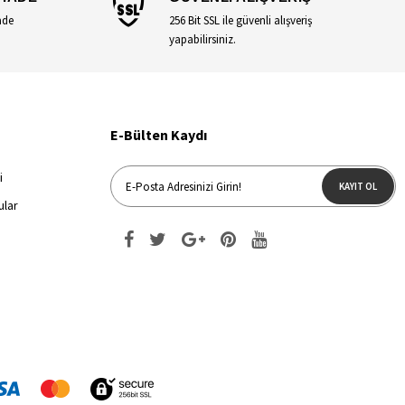
ade
256 Bit SSL ile güvenli alışveriş
yapabilirsiniz.
E-Bülten Kaydı
i
KAYIT OL
ular