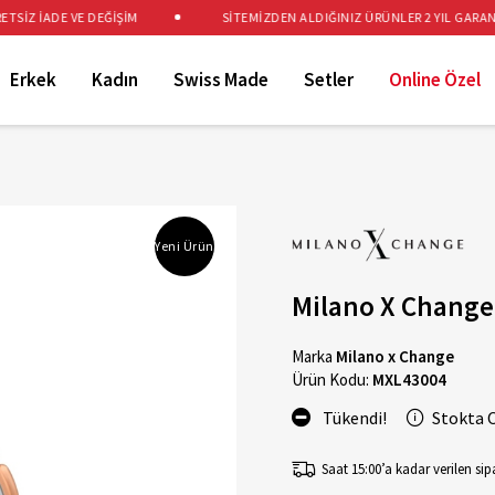
İZ İADE VE DEĞİŞİM
SİTEMİZDEN ALDIĞINIZ ÜRÜNLER 2 YIL GARANTİL
Erkek
Kadın
Swiss Made
Setler
Online Özel
Yeni Ürün
Milano X Change
Marka
Milano x Change
Ürün Kodu:
MXL43004
Tükendi!
Stokta 
Saat 15:00’a kadar verilen sipa