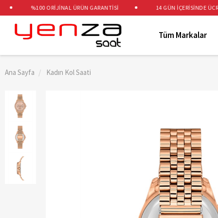
%100 ORİJİNAL ÜRÜN GARANTİSİ
14 GÜN İÇERİSİNDE ÜCRETS
Tüm Markalar
Ana Sayfa
Kadın Kol Saati