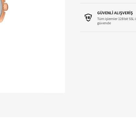
GÜVENLİ ALIŞVERİŞ
Tüm işlemler 128 bit SSL i
güvende