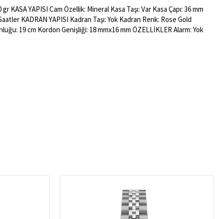
0 gr KASA YAPISI Cam Özellik: Mineral Kasa Taşı: Var Kasa Çapı: 36 mm
ik Saatler KADRAN YAPISI Kadran Taşı: Yok Kadran Renk: Rose Gold
nluğu: 19 cm Kordon Genişliği: 18 mmx16 mm ÖZELLİKLER Alarm: Yok