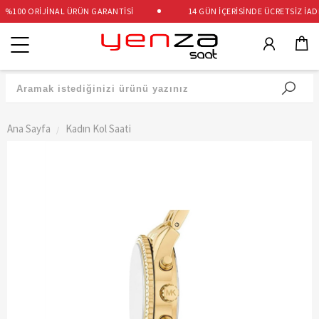
%100 ORİJİNAL ÜRÜN GARANTİSİ
14 GÜN İÇERİSİNDE ÜCRETSİZ İADE 
Kategoriler
Ana Sayfa
Kadın Kol Saati