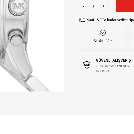
-
+
Saat 15:00’a kadar verilen sipa
Stokta Var
GÜVENLİ ALIŞVERİŞ
Tüm işlemler 128 bit SSL i
güvende