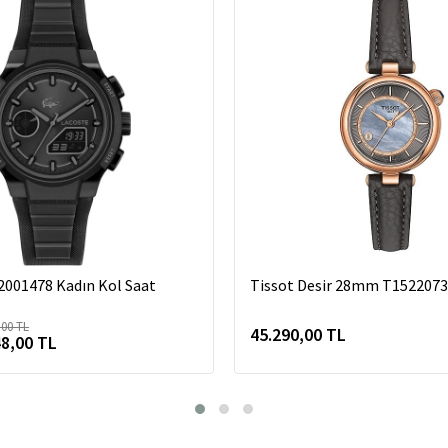
2001478 Kadın Kol Saat
Tissot Desir 28mm T152207
,00 TL
45.290,00 TL
48,00 TL