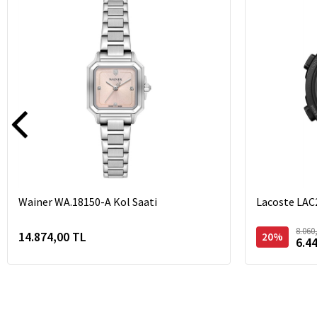
Wainer WA.18150-A Kol Saati
Lacoste LAC
8.060
14.874,00 TL
20%
6.4