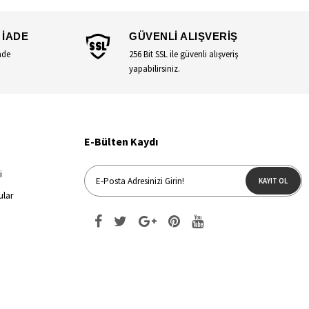
 İADE
GÜVENLİ ALIŞVERİŞ
ade
256 Bit SSL ile güvenli alışveriş
yapabilirsiniz.
E-Bülten Kaydı
i
KAYIT OL
ular