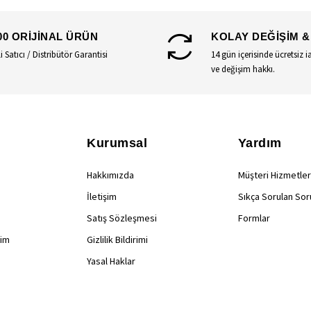
00 ORİJİNAL ÜRÜN
KOLAY DEĞİŞİM &
li Satıcı / Distribütör Garantisi
14 gün içerisinde ücretsiz i
ve değişim hakkı.
Kurumsal
Yardım
Hakkımızda
Müşteri Hizmetler
İletişim
Sıkça Sorulan Sor
Satış Sözleşmesi
Formlar
rim
Gizlilik Bildirimi
Yasal Haklar