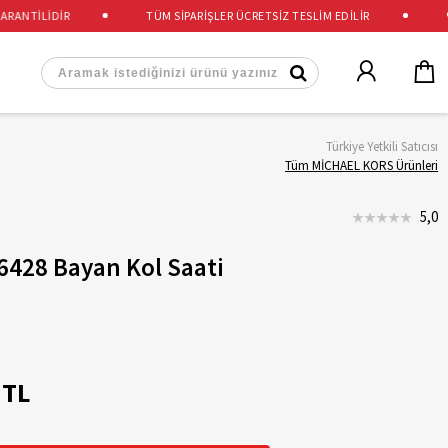
ANTİLİDİR
TÜM SİPARİŞLER ÜCRETSİZ TESLİM EDİLİR
%10
Türkiye Yetkili Satıcısı
Tüm MİCHAEL KORS Ürünleri
5,0
6428 Bayan Kol Saati
 TL