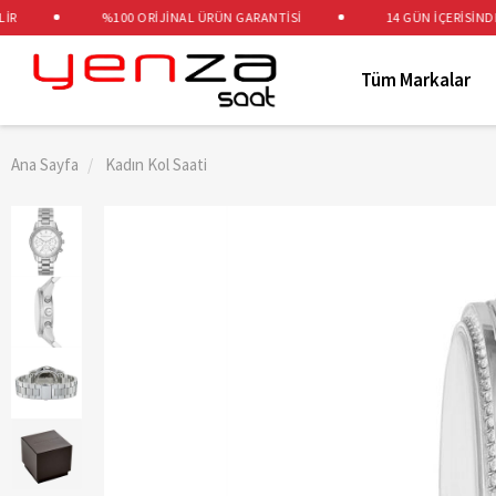
%100 ORİJİNAL ÜRÜN GARANTİSİ
14 GÜN İÇERİSİNDE Ü
Tüm Markalar
Ana Sayfa
Kadın Kol Saati