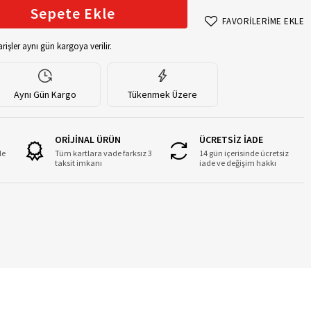
Sepete Ekle
FAVORİLERİME EKLE
rişler aynı gün kargoya verilir.
Aynı Gün Kargo
Tükenmek Üzere
ORİJİNAL ÜRÜN
ÜCRETSİZ İADE
le
Tüm kartlara vade farksız 3
14 gün içerisinde ücretsiz
taksit imkanı
iade ve değişim hakkı