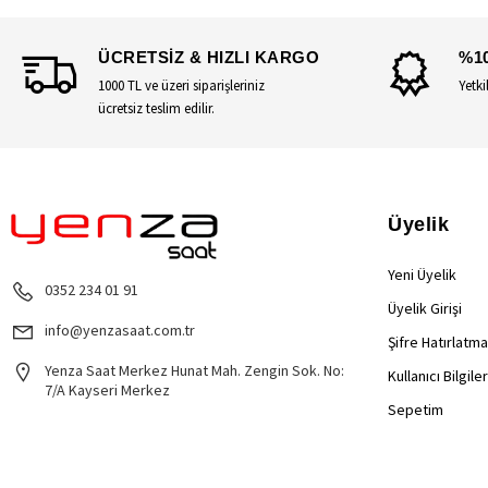
ÜCRETSİZ & HIZLI KARGO
%1
1000 TL ve üzeri siparişleriniz
Yetki
ücretsiz teslim edilir.
Üyelik
Yeni Üyelik
0352 234 01 91
Üyelik Girişi
info@yenzasaat.com.tr
Şifre Hatırlatma
Yenza Saat Merkez Hunat Mah. Zengin Sok. No:
Kullanıcı Bilgile
7/A Kayseri Merkez
Sepetim