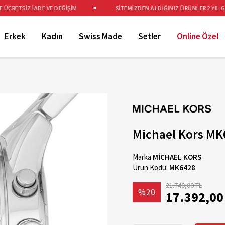
CRETSİZ İADE VE DEĞİŞİM
SİTEMİZDEN ALDIĞINIZ ÜRÜNLER 2 YIL GAR
Erkek
Kadın
Swiss Made
Setler
Online Özel
Michael Kors MK
Marka
MİCHAEL KORS
Ürün Kodu:
MK6428
21.740,00 TL
%20
17.392,00