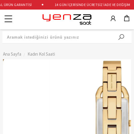
 ÜRÜN GARANTİSİ
14 GÜN İÇERİSİNDE ÜCRETSİZ İADE VE DEĞİŞİM
Kategoriler
Ana Sayfa
Kadın Kol Saati