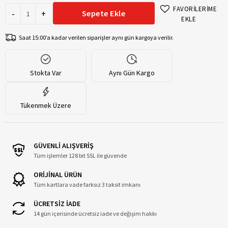
FAVORİLERİME
-
+
Sepete Ekle
EKLE
Saat 15:00’a kadar verilen siparişler aynı gün kargoya verilir.
Stokta Var
Aynı Gün Kargo
Tükenmek Üzere
GÜVENLİ ALIŞVERİŞ
Tüm işlemler 128 bit SSL ile güvende
ORİJİNAL ÜRÜN
Tüm kartlara vade farksız 3 taksit imkanı
ÜCRETSİZ İADE
14 gün içerisinde ücretsiz iade ve değişim hakkı