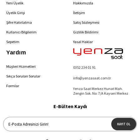
Yeni Üyelik
Hakkımızda
Üyelik Girişi
İletişim
Şifre Hatırlatma
Satış Sözleşmesi
Kullanıcı Bilgilerim
Gizlilik Bildirimi
Sepetim
Yasal Haklar
Yardım
Müşteri Hizmetleri
0352 234 01 91
Sıkça Sorulan Sorular
info@yenzasaat.com.tr
Formlar
Yenza Saat Merkez Hunat Mah.
Zengin Sok. No: 7/A Kayseri Merkez
E-Bülten Kaydı
KAYIT OL