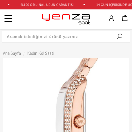
%100 ORİJİNAL ÜRÜN GARANTİSİ
14 GÜN İÇERİSİNDE ÜCR
Kategoriler
Ana Sayfa
Kadın Kol Saati