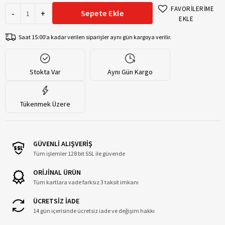
FAVORİLERİME
-
+
Sepete Ekle
EKLE
Saat 15:00’a kadar verilen siparişler aynı gün kargoya verilir.
Stokta Var
Aynı Gün Kargo
Tükenmek Üzere
GÜVENLİ ALIŞVERİŞ
Tüm işlemler 128 bit SSL ile güvende
ORİJİNAL ÜRÜN
Tüm kartlara vade farksız 3 taksit imkanı
ÜCRETSİZ İADE
14 gün içerisinde ücretsiz iade ve değişim hakkı