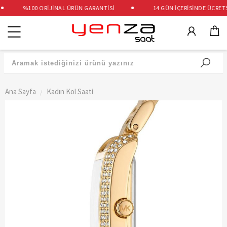
%100 ORİJİNAL ÜRÜN GARANTİSİ
14 GÜN İÇERİSİNDE ÜCRETSİZ
Kategoriler
Ana Sayfa
Kadın Kol Saati