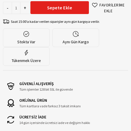
FAVORİLERİME
-
+
Sepete Ekle
EKLE
Saat 15:00’a kadar verilen siparişler aynı gün kargoya verilir.
Stokta Var
Aynı Gün Kargo
Tükenmek Üzere
GÜVENLİ ALIŞVERİŞ
Tüm işlemler 128 bit SSL ile güvende
ORİJİNAL ÜRÜN
Tüm kartlara vade farksız 3 taksit imkanı
ÜCRETSİZ İADE
14 gün içerisinde ücretsiz iade ve değişim hakkı