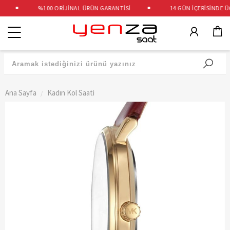
%100 ORİJİNAL ÜRÜN GARANTİSİ
14 GÜN İÇERİSİNDE ÜCR
Kategoriler
Ana Sayfa
Kadın Kol Saati