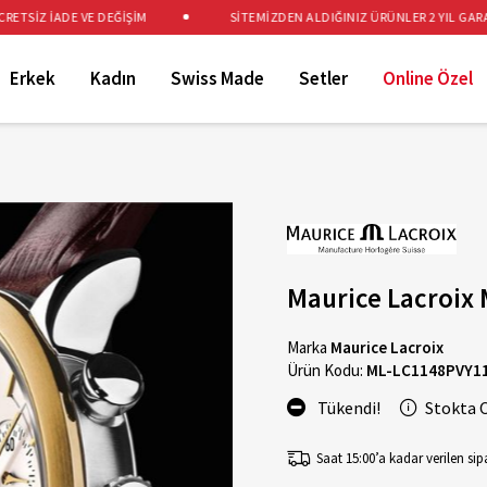
SİZ İADE VE DEĞİŞİM
SİTEMİZDEN ALDIĞINIZ ÜRÜNLER 2 YIL GARANTİ
Erkek
Kadın
Swiss Made
Setler
Online Özel
Maurice Lacroix
Marka
Maurice Lacroix
Ürün Kodu:
ML-LC1148PVY1
Tükendi!
Stokta 
Saat 15:00’a kadar verilen sipa