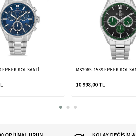
S ERKEK KOL SAATİ
MS206S-15SS ERKEK KOL SA
TL
10.998,00 TL
00 ORİJİNAL ÜRÜN
KOLAY DEĞİŞİM &