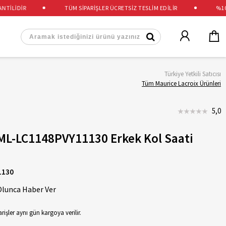
LİDİR
TÜM SİPARİŞLER ÜCRETSİZ TESLİM EDİLİR
%100 O
Türkiye Yetkili Satıcısı
Tüm Maurice Lacroix Ürünleri
5,0
 ML-LC1148PVY11130 Erkek Kol Saati
1130
Olunca Haber Ver
rişler aynı gün kargoya verilir.