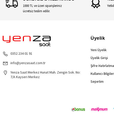
1000 TL ve üzeri siparişleriniz
Yetki
ücretsiz teslim edilir.
Üyelik
Yeni Üyelik
0352 234 01 91
Üyelik Girişi
info@yenzasaat.com.tr
Şifre Hatırlatma
Yenza Saat Merkez Hunat Mah. Zengin Sok. No:
Kullanıcı Bilgile
7/A Kayseri Merkez
Sepetim