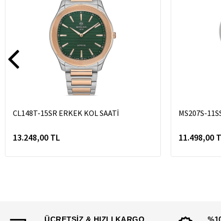
CL148T-15SR ERKEK KOL SAATİ
MS207S-11S
13.248,00 TL
11.498,00 
ÜCRETSİZ & HIZLI KARGO
%1