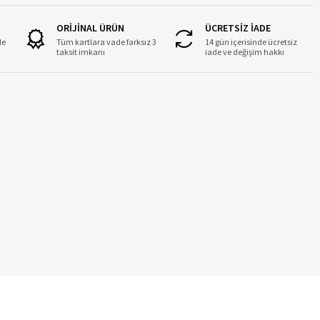
ORİJİNAL ÜRÜN
ÜCRETSİZ İADE
le
Tüm kartlara vade farksız 3
14 gün içerisinde ücretsiz
taksit imkanı
iade ve değişim hakkı