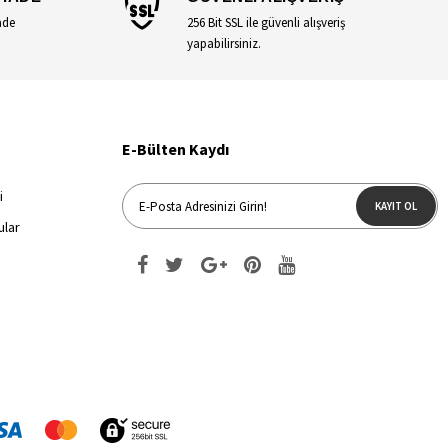
ade
256 Bit SSL ile güvenli alışveriş
yapabilirsiniz.
E-Bülten Kaydı
i
KAYIT OL
ular