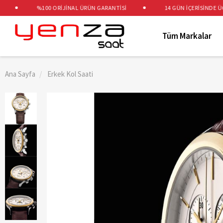
%100 ORİJİNAL ÜRÜN GARANTİSİ
14 GÜN İÇERİSİNDE ÜCRET
Tüm Markalar
Ana Sayfa
Erkek Kol Saati