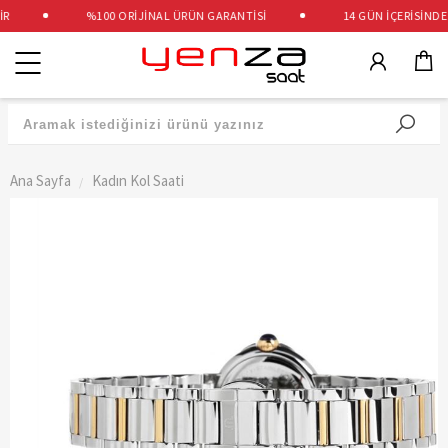
%100 ORİJİNAL ÜRÜN GARANTİSİ
14 GÜN İÇERİSİNDE Ü
Kategoriler
Ana Sayfa
Kadın Kol Saati