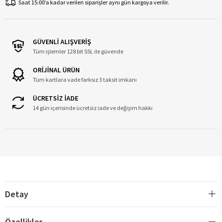
Saat 15:00’a kadar verilen siparişler aynı gün kargoya verilir.
GÜVENLİ ALIŞVERİŞ
Tüm işlemler 128 bit SSL ile güvende
ORİJİNAL ÜRÜN
Tüm kartlara vade farksız 3 taksit imkanı
ÜCRETSİZ İADE
14 gün içerisinde ücretsiz iade ve değişim hakkı
Detay
Özellikler