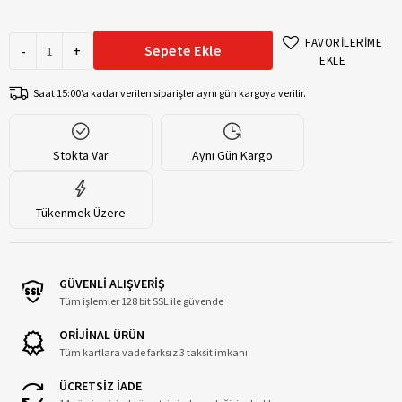
FAVORİLERİME
-
+
Sepete Ekle
EKLE
Saat 15:00’a kadar verilen siparişler aynı gün kargoya verilir.
Stokta Var
Aynı Gün Kargo
Tükenmek Üzere
GÜVENLİ ALIŞVERİŞ
Tüm işlemler 128 bit SSL ile güvende
ORİJİNAL ÜRÜN
Tüm kartlara vade farksız 3 taksit imkanı
ÜCRETSİZ İADE