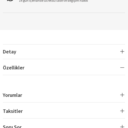
14 gün içerisinde ücretsiz iade ve değişim hakkı
Detay
Özellikler
Yorumlar
Taksitler
Soru Sor