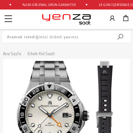
%100 ORİJİNAL ÜRÜN GARANTİSİ
14 GÜN İÇERİSİNDE ÜCR
Kategoriler
Ana Sayfa
Erkek Kol Saati