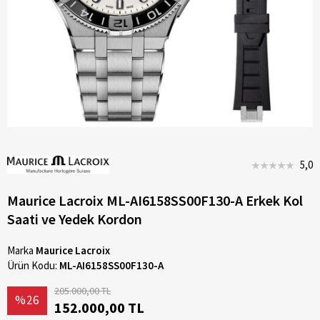
5,0
Maurice Lacroix ML-AI6158SS00F130-A Erkek Kol
Saati ve Yedek Kordon
Marka
Maurice Lacroix
Ürün Kodu:
ML-AI6158SS00F130-A
205.000,00 TL
%26
152.000,00 TL