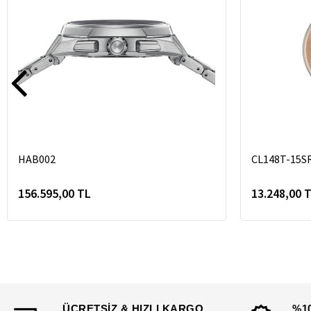
HAB002
CL148T-15S
156.595,00 TL
13.248,00 
ÜCRETSİZ & HIZLI KARGO
%1