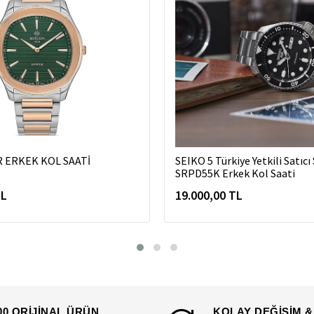
R ERKEK KOL SAATİ
SEIKO 5 Türkiye Yetkili Satıcı
SRPD55K Erkek Kol Saati
TL
19.000,00 TL
00 ORİJİNAL ÜRÜN
KOLAY DEĞİŞİM &