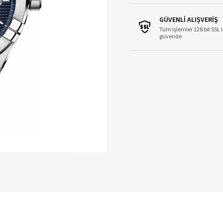
GÜVENLİ ALIŞVERİŞ
Tüm işlemler 128 bit SSL i
güvende