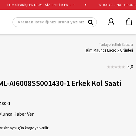
TÜM SİPARİŞLER ÜCRETSİZ TESLİM EDİLİR
%100 ORİJİNAL ÜRÜN GAR
Türkiye Yetkili Satıcısı
Tüm Maurice Lacroix Ürünleri
5,0
ML-AI6008SS001430-1 Erkek Kol Saati
430-1
Olunca Haber Ver
rişler aynı gün kargoya verilir.