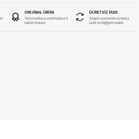
ORİJİNAL ÜRÜN
ÜCRETSİZ İADE
le
Tüm kartlara vade farksız 3
14 gün içerisinde ücretsiz
taksit imkanı
iade ve değişim hakkı