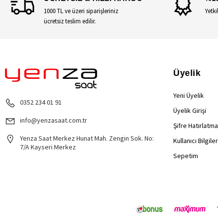
1000 TL ve üzeri siparişleriniz
Yetki
ücretsiz teslim edilir.
Üyelik
Yeni Üyelik
0352 234 01 91
Üyelik Girişi
info@yenzasaat.com.tr
Şifre Hatırlatma
Yenza Saat Merkez Hunat Mah. Zengin Sok. No:
Kullanıcı Bilgile
7/A Kayseri Merkez
Sepetim