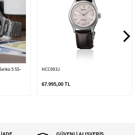
 Seiko 5 S5-
HCC003J
67.995,00 TL
 İADE
GÜVENLİ ALIŞVERİŞ