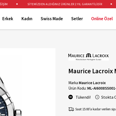
İM
SİTEMİZDEN ALDIĞINIZ ÜRÜNLER 2 YIL GARANTİLİDİR
Erkek
Kadın
Swiss Made
Setler
Online Özel
Maurice Lacroix 
Marka
Maurice Lacroix
Ürün Kodu:
ML-AI6008SS001
Tükendi!
Stokta 
Saat 15:00’a kadar verilen sipa