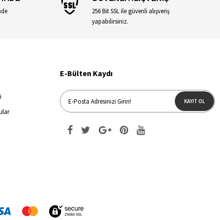
ade
256 Bit SSL ile güvenli alışveriş
yapabilirsiniz.
E-Bülten Kaydı
i
KAYIT OL
ular