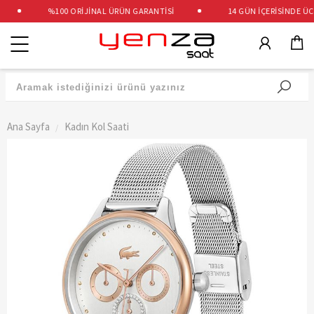
%100 ORİJİNAL ÜRÜN GARANTİSİ
14 GÜN İÇERİSİNDE ÜCRE
Kategoriler
Ana Sayfa
Kadın Kol Saati