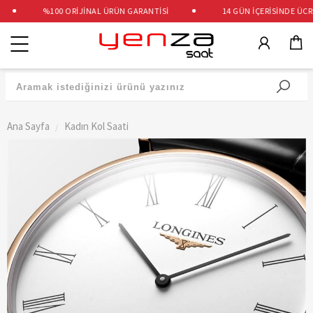
%100 ORİJİNAL ÜRÜN GARANTİSİ
14 GÜN İÇERİSİNDE ÜCRET
Kategoriler
Ana Sayfa
Kadın Kol Saati