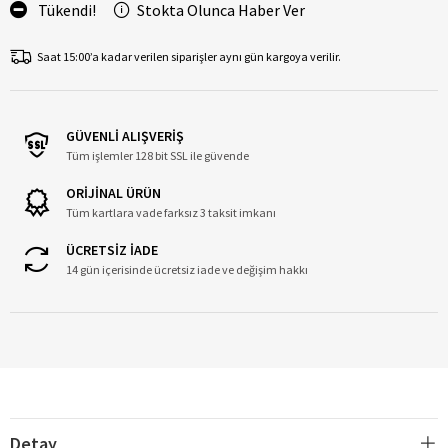
Tükendi!
Stokta Olunca Haber Ver
Saat 15:00’a kadar verilen siparişler aynı gün kargoya verilir.
GÜVENLİ ALIŞVERİŞ
Tüm işlemler 128 bit SSL ile güvende
ORİJİNAL ÜRÜN
Tüm kartlara vade farksız 3 taksit imkanı
ÜCRETSİZ İADE
14 gün içerisinde ücretsiz iade ve değişim hakkı
Detay