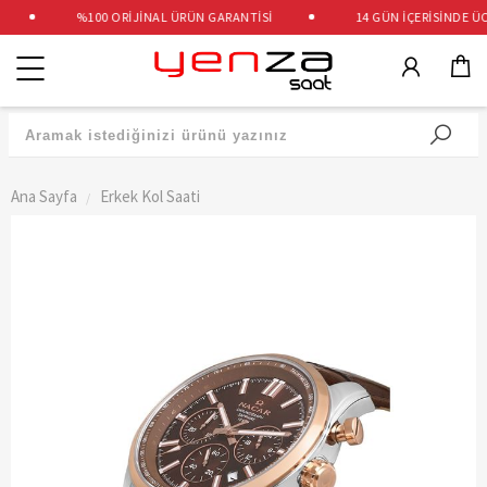
%100 ORİJİNAL ÜRÜN GARANTİSİ
14 GÜN İÇERİSİNDE ÜCR
Kategoriler
Ana Sayfa
Erkek Kol Saati