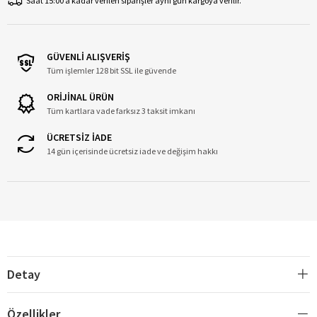
Saat 15:00’a kadar verilen siparişler aynı gün kargoya verilir.
GÜVENLİ ALIŞVERİŞ
Tüm işlemler 128 bit SSL ile güvende
ORİJİNAL ÜRÜN
Tüm kartlara vade farksız 3 taksit imkanı
ÜCRETSİZ İADE
14 gün içerisinde ücretsiz iade ve değişim hakkı
Detay
Özellikler