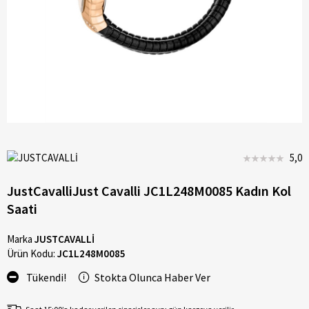
5,0
JustCavalliJust Cavalli JC1L248M0085 Kadın Kol
Saati
Marka
JUSTCAVALLİ
Ürün Kodu:
JC1L248M0085
Tükendi!
Stokta Olunca Haber Ver