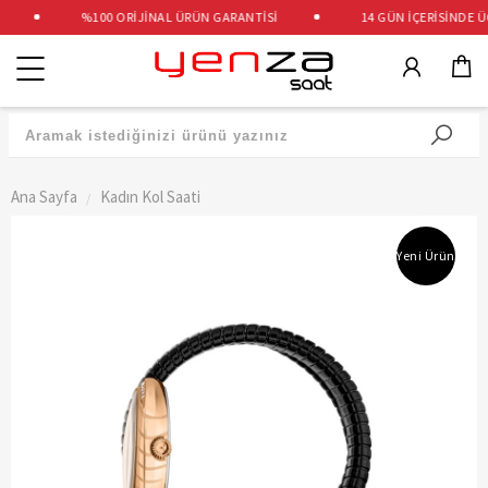
%100 ORİJİNAL ÜRÜN GARANTİSİ
14 GÜN İÇERİSİNDE ÜCR
Kategoriler
Ana Sayfa
Kadın Kol Saati
Yeni Ürün