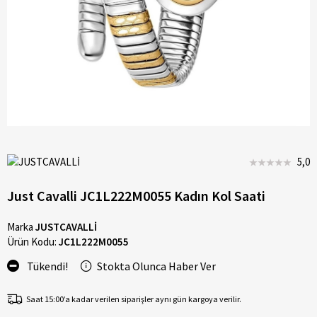
5,0
Just Cavalli JC1L222M0055 Kadın Kol Saati
Marka
JUSTCAVALLİ
Ürün Kodu:
JC1L222M0055
Tükendi!
Stokta Olunca Haber Ver
Saat 15:00’a kadar verilen siparişler aynı gün kargoya verilir.