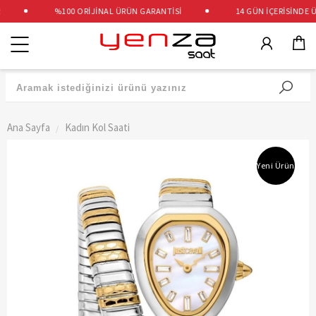
%100 ORİJİNAL ÜRÜN GARANTİSİ
14 GÜN İÇERİSİNDE ÜC
Kategoriler
Ana Sayfa
Kadın Kol Saati
Yeni Ürün