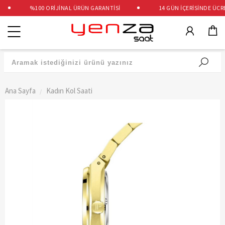
%100 ORİJİNAL ÜRÜN GARANTİSİ
14 GÜN İÇERİSİNDE ÜCRET
Kategoriler
Ana Sayfa
Kadın Kol Saati