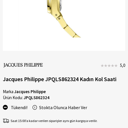
5,0
Jacques Philippe JPQLS862324 Kadın Kol Saati
Marka
Jacques Philippe
Ürün Kodu:
JPQLS862324
Tükendi!
Stokta Olunca Haber Ver
Saat 15:00’a kadar verilen siparişler aynı gün kargoya verilir.