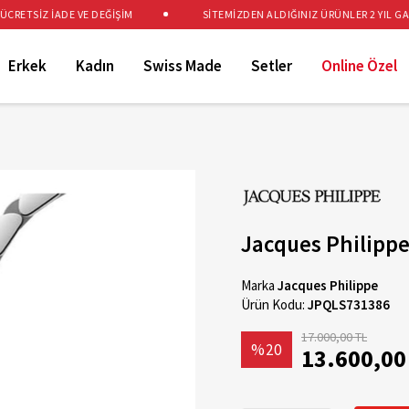
ETSİZ İADE VE DEĞİŞİM
SİTEMİZDEN ALDIĞINIZ ÜRÜNLER 2 YIL GARAN
Erkek
Kadın
Swiss Made
Setler
Online Özel
Jacques Philipp
Marka
Jacques Philippe
Ürün Kodu:
JPQLS731386
17.000,00 TL
%20
13.600,00