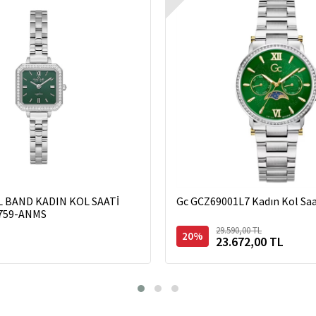
L BAND KADIN KOL SAATİ
Gc GCZ69001L7 Kadın Kol Saa
759-ANMS
29.590,00 TL
L
20%
23.672,00 TL