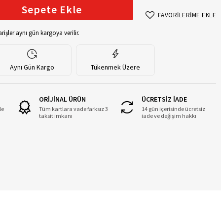
Sepete Ekle
FAVORİLERİME EKLE
rişler aynı gün kargoya verilir.
Aynı Gün Kargo
Tükenmek Üzere
ORİJİNAL ÜRÜN
ÜCRETSİZ İADE
le
Tüm kartlara vade farksız 3
14 gün içerisinde ücretsiz
taksit imkanı
iade ve değişim hakkı