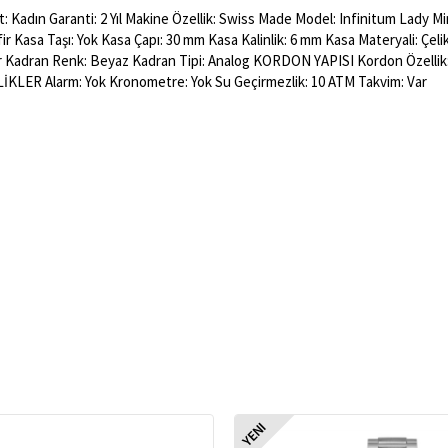
 Kadın Garanti: 2 Yıl Makine Özellik: Swiss Made Model: Infinitum Lady Mi
ir Kasa Taşı: Yok Kasa Çapı: 30 mm Kasa Kalinlik: 6 mm Kasa Materyali: Çel
ar Kadran Renk: Beyaz Kadran Tipi: Analog KORDON YAPISI Kordon Özellik
LİKLER Alarm: Yok Kronometre: Yok Su Geçirmezlik: 10 ATM Takvim: Var
YENI