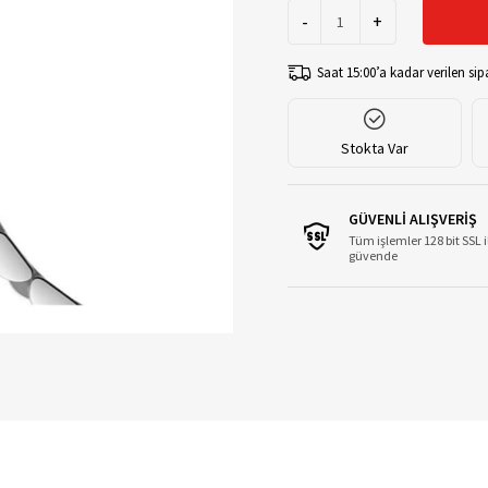
-
+
Saat 15:00’a kadar verilen sipa
Stokta Var
GÜVENLİ ALIŞVERİŞ
Tüm işlemler 128 bit SSL i
güvende