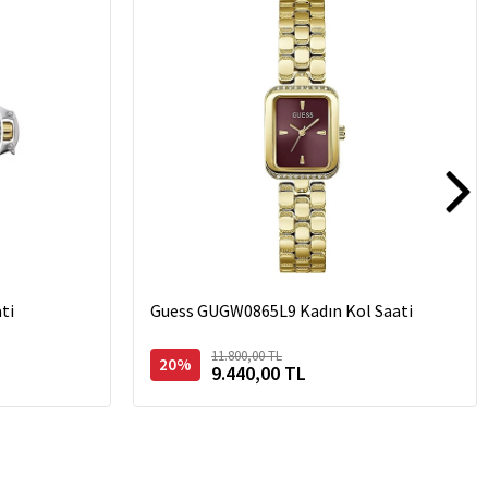
ti
Guess GUGW0865L9 Kadın Kol Saati
11.800,00 TL
20%
9.440,00 TL