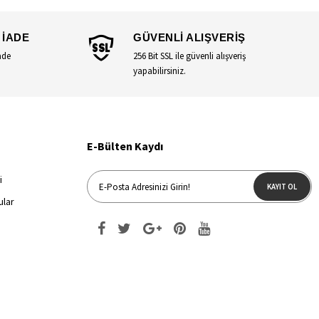
 İADE
GÜVENLİ ALIŞVERİŞ
ade
256 Bit SSL ile güvenli alışveriş
yapabilirsiniz.
E-Bülten Kaydı
i
KAYIT OL
ular