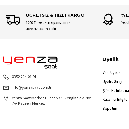
ÜCRETSİZ & HIZLI KARGO
%1
1000 TL ve üzeri siparişleriniz
Yetki
ücretsiz teslim edilir.
Üyelik
Yeni Üyelik
0352 234 01 91
Üyelik Girişi
info@yenzasaat.com.tr
Şifre Hatırlatma
Yenza Saat Merkez Hunat Mah. Zengin Sok. No:
Kullanıcı Bilgile
7/A Kayseri Merkez
Sepetim