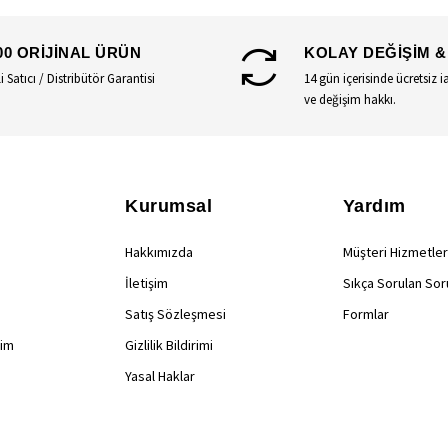
00 ORİJİNAL ÜRÜN
KOLAY DEĞİŞİM &
li Satıcı / Distribütör Garantisi
14 gün içerisinde ücretsiz i
ve değişim hakkı.
Kurumsal
Yardım
Hakkımızda
Müşteri Hizmetler
İletişim
Sıkça Sorulan Sor
Satış Sözleşmesi
Formlar
rim
Gizlilik Bildirimi
Yasal Haklar