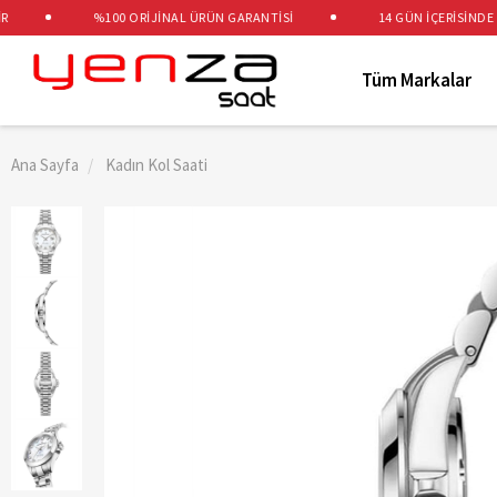
%100 ORİJİNAL ÜRÜN GARANTİSİ
14 GÜN İÇERİSİNDE ÜCR
Tüm Markalar
Ana Sayfa
Kadın Kol Saati