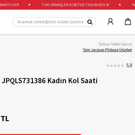
TİLİDİR
TÜM SİPARİŞLER ÜCRETSİZ TESLİM EDİLİR
%100
Türkiye Yetkili Satıcısı
Tüm Jacques Philippe Ürünleri
5,0
e JPQLS731386 Kadın Kol Saati
 TL