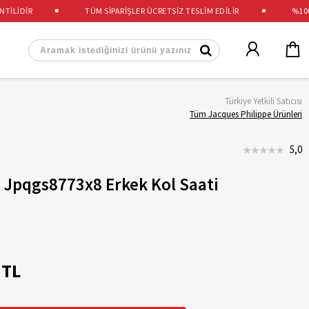
İDİR
TÜM SİPARİŞLER ÜCRETSİZ TESLİM EDİLİR
%100 OR
Türkiye Yetkili Satıcısı
Tüm Jacques Philippe Ürünleri
5,0
 Jpqgs8773x8 Erkek Kol Saati
 TL