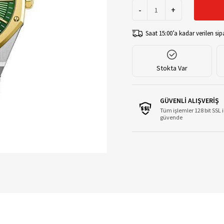
-
+
Saat 15:00’a kadar verilen sipa
Stokta Var
GÜVENLİ ALIŞVERİŞ
Tüm işlemler 128 bit SSL i
güvende