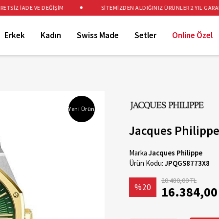
İZ İADE VE DEĞİŞİM
SİTEMİZDEN ALDIĞINIZ ÜRÜNLER 2 YIL GARANTİL
Erkek
Kadın
Swiss Made
Setler
Online Özel
Yeni Ürün
Jacques Philippe
Marka
Jacques Philippe
Ürün Kodu:
JPQGS8773X8
20.480,00 TL
%20
16.384,00