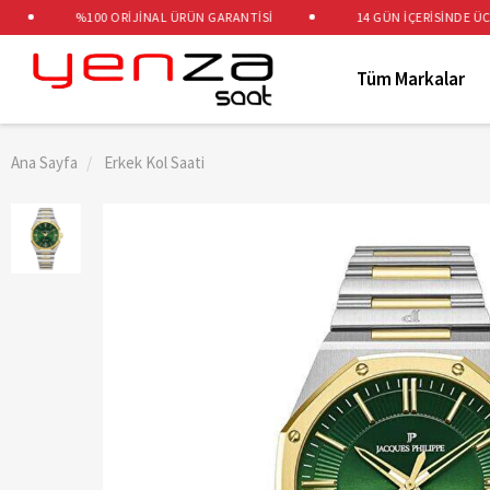
%100 ORİJİNAL ÜRÜN GARANTİSİ
14 GÜN İÇERİSİNDE ÜCRETS
Tüm Markalar
Ana Sayfa
Erkek Kol Saati