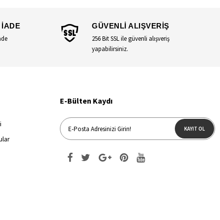
 İADE
GÜVENLİ ALIŞVERİŞ
ade
256 Bit SSL ile güvenli alışveriş
yapabilirsiniz.
E-Bülten Kaydı
i
KAYIT OL
ular