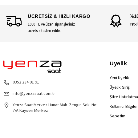
ÜCRETSİZ & HIZLI KARGO
%1
1000 TL ve üzeri siparişleriniz
Yetki
ücretsiz teslim edilir.
Üyelik
Yeni Üyelik
0352 234 01 91
Üyelik Girişi
info@yenzasaat.com.tr
Şifre Hatırlatma
Yenza Saat Merkez Hunat Mah. Zengin Sok. No:
Kullanıcı Bilgile
7/A Kayseri Merkez
Sepetim