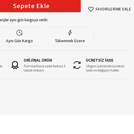
Sepete Ekle
FAVORİLERİME EKLE
rişler aynı gün kargoya verilir.
Aynı Gün Kargo
Tükenmek Üzere
ORİJİNAL ÜRÜN
ÜCRETSİZ İADE
le
Tüm kartlara vade farksız 3
14 gün içerisinde ücretsiz
taksit imkanı
iade ve değişim hakkı