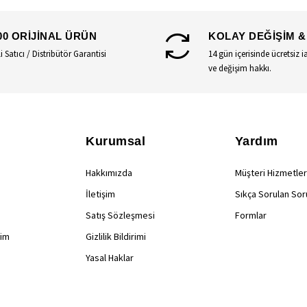
00 ORİJİNAL ÜRÜN
KOLAY DEĞİŞİM &
li Satıcı / Distribütör Garantisi
14 gün içerisinde ücretsiz i
ve değişim hakkı.
Kurumsal
Yardım
Hakkımızda
Müşteri Hizmetler
İletişim
Sıkça Sorulan Sor
Satış Sözleşmesi
Formlar
rim
Gizlilik Bildirimi
Yasal Haklar