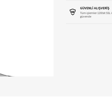
GÜVENLİ ALIŞVERİŞ
Tüm işlemler 128 bit SSL i
güvende