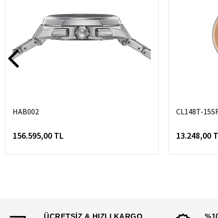
HAB002
CL148T-15S
156.595,00 TL
13.248,00 
ÜCRETSİZ & HIZLI KARGO
%1