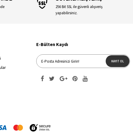
ade
256 Bit SSL ile güvenli alışveriş
yapabilirsiniz.
E-Bülten Kaydı
i
KAYIT OL
ular