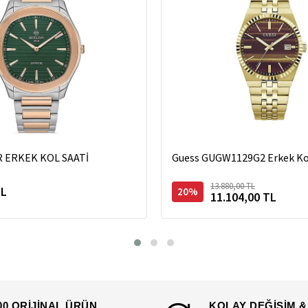
R ERKEK KOL SAATİ
Guess GUGW1129G2 Erkek Kol
13.880,00 TL
TL
20%
11.104,00 TL
00 ORİJİNAL ÜRÜN
KOLAY DEĞİŞİM &