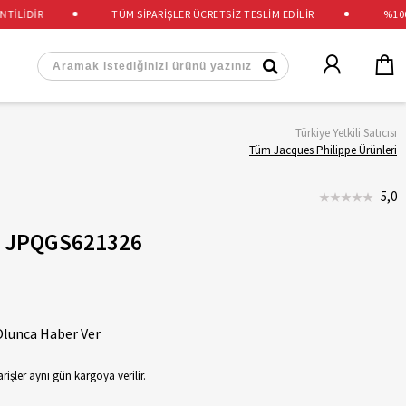
LİDİR
TÜM SİPARİŞLER ÜCRETSİZ TESLİM EDİLİR
%100 OR
Türkiye Yetkili Satıcısı
Tüm Jacques Philippe Ürünleri
5,0
e JPQGS621326
Olunca Haber Ver
rişler aynı gün kargoya verilir.