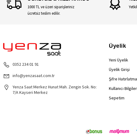
1000 TL ve üzeri siparişleriniz
Yetki
ücretsiz teslim edilir.
Üyelik
Yeni Üyelik
0352 234 01 91
Üyelik Girişi
info@yenzasaat.com.tr
Şifre Hatırlatma
Yenza Saat Merkez Hunat Mah. Zengin Sok. No:
Kullanıcı Bilgile
7/A Kayseri Merkez
Sepetim