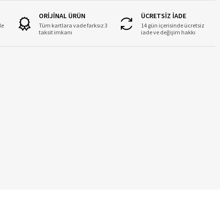
ORİJİNAL ÜRÜN
ÜCRETSİZ İADE
le
Tüm kartlara vade farksız 3
14 gün içerisinde ücretsiz
taksit imkanı
iade ve değişim hakkı