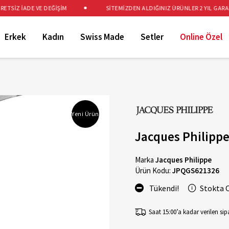
SİZ İADE VE DEĞİŞİM
SİTEMİZDEN ALDIĞINIZ ÜRÜNLER 2 YIL GARANTİ
Erkek
Kadın
Swiss Made
Setler
Online Özel
Yeni Ürün
Jacques Philipp
Marka
Jacques Philippe
Ürün Kodu:
JPQGS621326
Tükendi!
Stokta 
Saat 15:00’a kadar verilen sipa