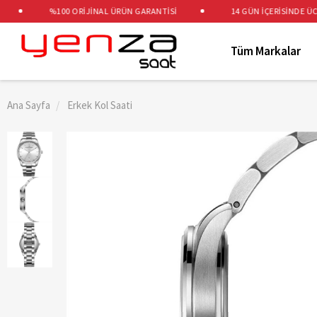
%100 ORİJİNAL ÜRÜN GARANTİSİ
14 GÜN İÇERİSİNDE ÜCRET
Tüm Markalar
Ana Sayfa
Erkek Kol Saati