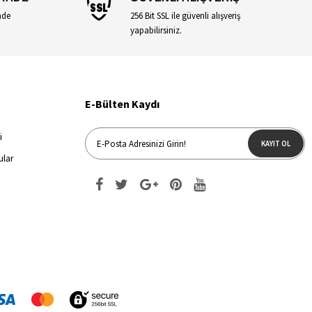
ade
256 Bit SSL ile güvenli alışveriş
yapabilirsiniz.
E-Bülten Kaydı
i
KAYIT OL
ular