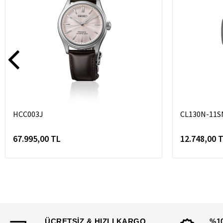
HCC003J
CL130N-11S
67.995,00 TL
12.748,00 
ÜCRETSİZ & HIZLI KARGO
%1