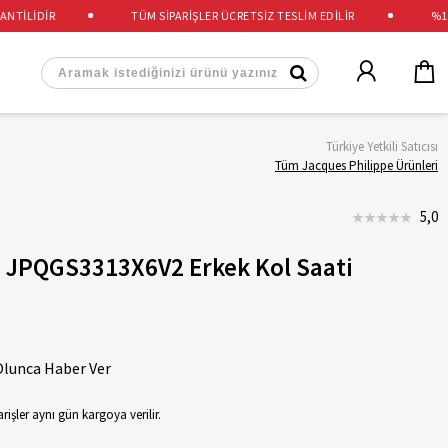
İLİDİR
TÜM SİPARİŞLER ÜCRETSİZ TESLİM EDİLİR
%100 O
Türkiye Yetkili Satıcısı
Tüm Jacques Philippe Ürünleri
5,0
e JPQGS3313X6V2 Erkek Kol Saati
Olunca Haber Ver
rişler aynı gün kargoya verilir.