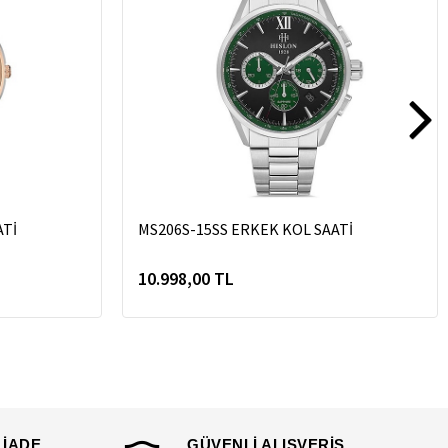
ATİ
MS206S-15SS ERKEK KOL SAATİ
10.998,00 TL
 İADE
GÜVENLİ ALIŞVERİŞ