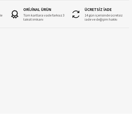
ORİJİNAL ÜRÜN
ÜCRETSİZ İADE
le
Tüm kartlara vade farksız 3
14 gün içerisinde ücretsiz
taksit imkanı
iade ve değişim hakkı