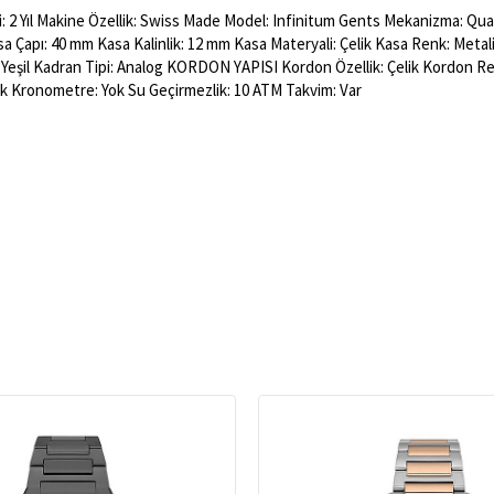
i: 2 Yıl Makine Özellik: Swiss Made Model: Infinitum Gents Mekanizma: Quar
asa Çapı: 40 mm Kasa Kalinlik: 12 mm Kasa Materyali: Çelik Kasa Renk: Metal
 Yeşil Kadran Tipi: Analog KORDON YAPISI Kordon Özellik: Çelik Kordon Re
 Kronometre: Yok Su Geçirmezlik: 10 ATM Takvim: Var