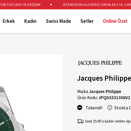
TSİZ İADE VE DEĞİŞİM
SİTEMİZDEN ALDIĞINIZ ÜRÜNLER 2 YIL GARANT
Erkek
Kadın
Swiss Made
Setler
Online Özel
Jacques Philipp
Marka
Jacques Philippe
Ürün Kodu:
JPQGS3313X6V2
Tükendi!
Stokta 
Saat 15:00’a kadar verilen sipa