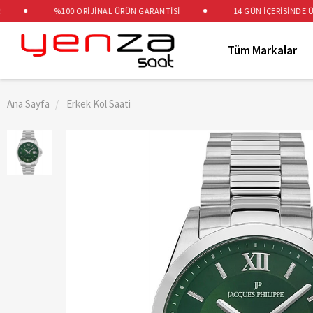
%100 ORİJİNAL ÜRÜN GARANTİSİ
14 GÜN İÇERİSİNDE ÜCRE
Tüm Markalar
Ana Sayfa
Erkek Kol Saati