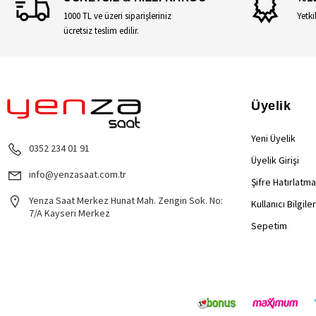
1000 TL ve üzeri siparişleriniz
Yetki
ücretsiz teslim edilir.
Üyelik
Yeni Üyelik
0352 234 01 91
Üyelik Girişi
info@yenzasaat.com.tr
Şifre Hatırlatma
Yenza Saat Merkez Hunat Mah. Zengin Sok. No:
Kullanıcı Bilgile
7/A Kayseri Merkez
Sepetim