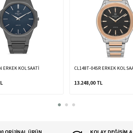
N ERKEK KOL SAATİ
CL148T-04SR ERKEK KOL SA
TL
13.248,00 TL
00 ORİJİNAL ÜRÜN
KOLAY DEĞİŞİM &