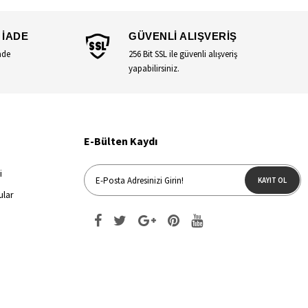
 İADE
GÜVENLİ ALIŞVERİŞ
ade
256 Bit SSL ile güvenli alışveriş
yapabilirsiniz.
E-Bülten Kaydı
i
KAYIT OL
ular