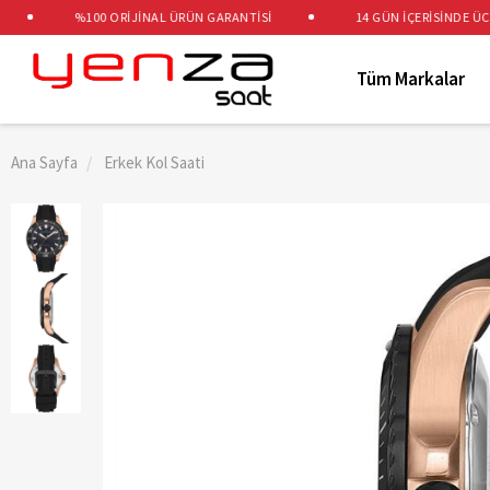
%100 ORİJİNAL ÜRÜN GARANTİSİ
14 GÜN İÇERİSİNDE ÜCRETS
Tüm Markalar
Ana Sayfa
Erkek Kol Saati