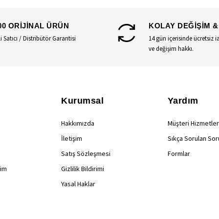
00 ORİJİNAL ÜRÜN
KOLAY DEĞİŞİM &
li Satıcı / Distribütör Garantisi
14 gün içerisinde ücretsiz i
ve değişim hakkı.
Kurumsal
Yardım
Hakkımızda
Müşteri Hizmetler
İletişim
Sıkça Sorulan Sor
Satış Sözleşmesi
Formlar
rim
Gizlilik Bildirimi
Yasal Haklar