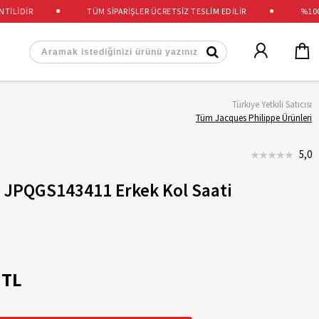
İDİR
TÜM SİPARİŞLER ÜCRETSİZ TESLİM EDİLİR
%100 OR
Türkiye Yetkili Satıcısı
Tüm Jacques Philippe Ürünleri
5,0
e JPQGS143411 Erkek Kol Saati
 TL