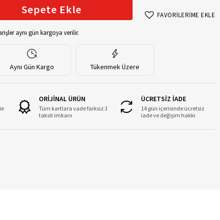
Sepete Ekle
FAVORİLERİME EKLE
rişler aynı gün kargoya verilir.
Aynı Gün Kargo
Tükenmek Üzere
ORİJİNAL ÜRÜN
ÜCRETSİZ İADE
le
Tüm kartlara vade farksız 3
14 gün içerisinde ücretsiz
taksit imkanı
iade ve değişim hakkı