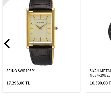
SEIKO SWR106P1
SİYAH META
NC34-29B2
17.295,00 TL
10.590,00 