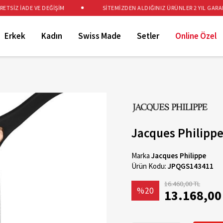
İZ İADE VE DEĞİŞİM
SİTEMİZDEN ALDIĞINIZ ÜRÜNLER 2 YIL GARANTİL
Erkek
Kadın
Swiss Made
Setler
Online Özel
Jacques Philipp
Marka
Jacques Philippe
Ürün Kodu:
JPQGS143411
16.460,00 TL
%20
13.168,00