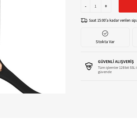
-
+
Saat 15:00’a kadar verilen sipa
Stokta Var
GÜVENLİ ALIŞVERİŞ
Tüm işlemler 128 bit SSL i
güvende