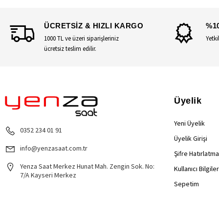
ÜCRETSİZ & HIZLI KARGO
%1
1000 TL ve üzeri siparişleriniz
Yetki
ücretsiz teslim edilir.
Üyelik
Yeni Üyelik
0352 234 01 91
Üyelik Girişi
info@yenzasaat.com.tr
Şifre Hatırlatma
Yenza Saat Merkez Hunat Mah. Zengin Sok. No:
Kullanıcı Bilgile
7/A Kayseri Merkez
Sepetim