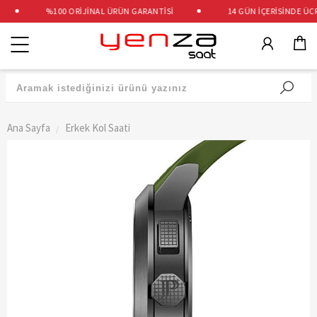
%100 ORİJİNAL ÜRÜN GARANTİSİ
14 GÜN İÇERİSİNDE ÜCRE
Kategoriler
Ana Sayfa
Erkek Kol Saati