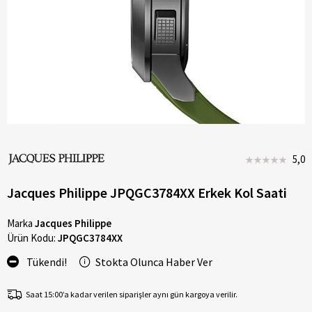
5,0
Jacques Philippe JPQGC3784XX Erkek Kol Saati
Marka
Jacques Philippe
Ürün Kodu:
JPQGC3784XX
Tükendi!
Stokta Olunca Haber Ver
Saat 15:00’a kadar verilen siparişler aynı gün kargoya verilir.