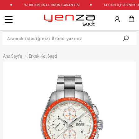
%100 ORİJİNAL ÜRÜN GARANTİSİ
14 GÜN İÇERİSİNDE ÜC
Kategoriler
Ana Sayfa
Erkek Kol Saati