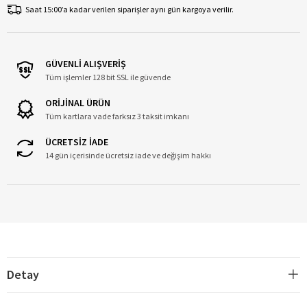
Saat 15:00’a kadar verilen siparişler aynı gün kargoya verilir.
GÜVENLİ ALIŞVERİŞ
Tüm işlemler 128 bit SSL ile güvende
ORİJİNAL ÜRÜN
Tüm kartlara vade farksız 3 taksit imkanı
ÜCRETSİZ İADE
14 gün içerisinde ücretsiz iade ve değişim hakkı
Detay