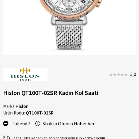
5,0
Hislon QT100T-02SR Kadın Kol Saati
Marka
Hislon
Ürün Kodu:
QT100T-02SR
Tükendi!
Stokta Olunca Haber Ver
Saat 15:00’a kadar verilen siparişler aynı gün kargoya verilir.