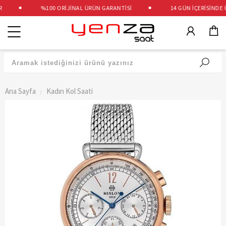
%100 ORİJİNAL ÜRÜN GARANTİSİ
14 GÜN İÇERİSİNDE Ü
Kategoriler
Ana Sayfa
Kadın Kol Saati