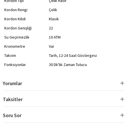
Kordon Tipi
Çelik Hasır
Kordon Rengi
Çelik
Kordon Kilidi
Klasik
Kordon Genişliği
22
Su Geçirmezlik
10 ATM
Kronometre
Var
Takvim
Tarih, 12-24 Saat Göstergesi
Fonksiyonlar
30 Dk'lık Zaman Tutucu
Yorumlar
Taksitler
Soru Sor