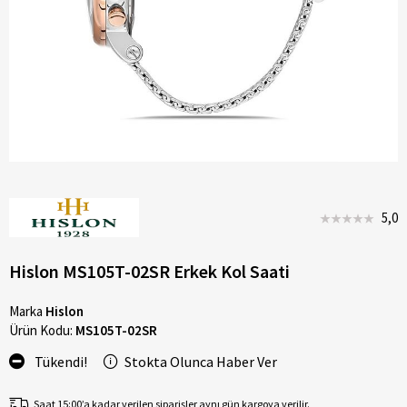
5,0
Hislon MS105T-02SR Erkek Kol Saati
Marka
Hislon
Ürün Kodu:
MS105T-02SR
Tükendi!
Stokta Olunca Haber Ver
Saat 15:00’a kadar verilen siparişler aynı gün kargoya verilir.