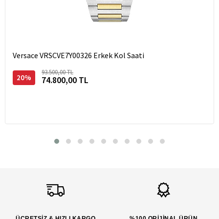
Versace VRSCVE7Y00326 Erkek Kol Saati
93.500,00 TL
20%
74.800,00 TL
ÜCRETSİZ & HIZLI KARGO
%100 ORİJİNAL ÜRÜN