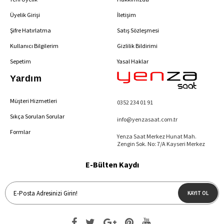
Üyelik Girişi
İletişim
Şifre Hatırlatma
Satış Sözleşmesi
Kullanıcı Bilgilerim
Gizlilik Bildirimi
Sepetim
Yasal Haklar
Yardım
Müşteri Hizmetleri
0352 234 01 91
Sıkça Sorulan Sorular
info@yenzasaat.com.tr
Formlar
Yenza Saat Merkez Hunat Mah.
Zengin Sok. No: 7/A Kayseri Merkez
E-Bülten Kaydı
KAYIT OL