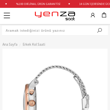
%100 ORİJİNAL ÜRÜN GARANTİSİ
14 GÜN İÇERİSİNDE ÜCRE
Kategoriler
Ana Sayfa
Erkek Kol Saati