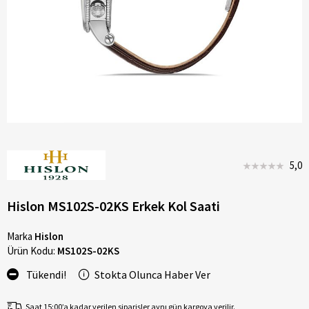
5,0
Hislon MS102S-02KS Erkek Kol Saati
Marka
Hislon
Ürün Kodu:
MS102S-02KS
Tükendi!
Stokta Olunca Haber Ver
Saat 15:00’a kadar verilen siparişler aynı gün kargoya verilir.