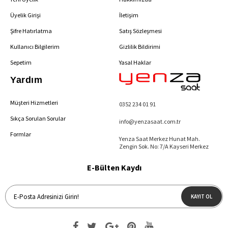
Üyelik Girişi
İletişim
Şifre Hatırlatma
Satış Sözleşmesi
Kullanıcı Bilgilerim
Gizlilik Bildirimi
Sepetim
Yasal Haklar
Yardım
Müşteri Hizmetleri
0352 234 01 91
Sıkça Sorulan Sorular
info@yenzasaat.com.tr
Formlar
Yenza Saat Merkez Hunat Mah.
Zengin Sok. No: 7/A Kayseri Merkez
E-Bülten Kaydı
KAYIT OL