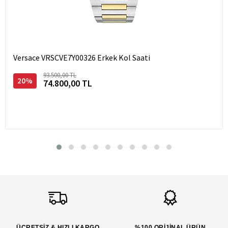
Versace VRSCVE7Y00326 Erkek Kol Saati
93.500,00 TL
20%
74.800,00 TL
ÜCRETSİZ & HIZLI KARGO
%100 ORİJİNAL ÜRÜN