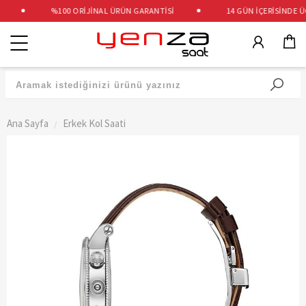
%100 ORİJİNAL ÜRÜN GARANTİSİ
14 GÜN İÇERİSİNDE ÜCR
Kategoriler
Ana Sayfa
Erkek Kol Saati