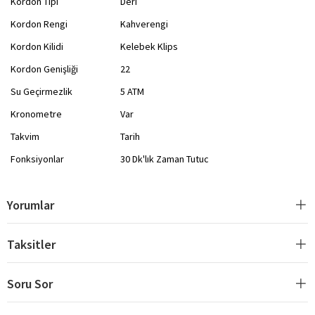
Kordon Tipi
Deri
Kordon Rengi
Kahverengi
Kordon Kilidi
Kelebek Klips
Kordon Genişliği
22
Su Geçirmezlik
5 ATM
Kronometre
Var
Takvim
Tarih
Fonksiyonlar
30 Dk'lık Zaman Tutuc
Yorumlar
Taksitler
Soru Sor