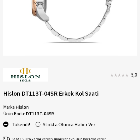
5,0
Hislon DT113T-04SR Erkek Kol Saati
Marka
Hislon
Ürün Kodu:
DT113T-04SR
Tükendi!
Stokta Olunca Haber Ver
Saat 15:00’a kadar verilen siparişler aynı gün kargoya verilir.