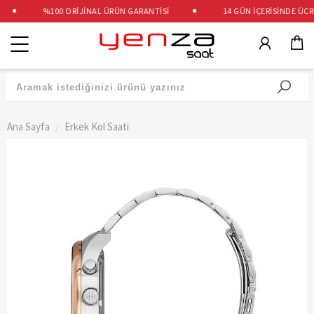
%100 ORİJİNAL ÜRÜN GARANTİSİ
14 GÜN İÇERİSİNDE ÜCRETS
Kategoriler
Ana Sayfa
Erkek Kol Saati