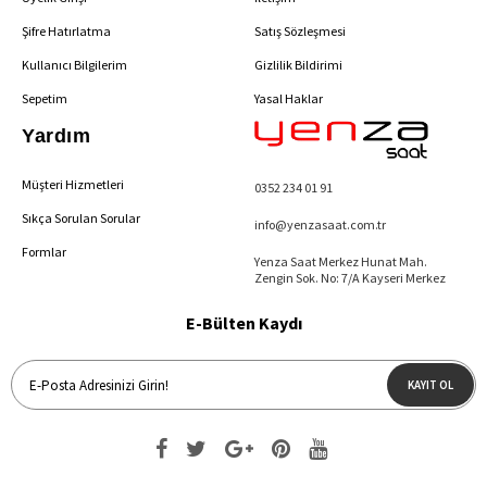
Şifre Hatırlatma
Satış Sözleşmesi
Kullanıcı Bilgilerim
Gizlilik Bildirimi
Sepetim
Yasal Haklar
Yardım
Müşteri Hizmetleri
0352 234 01 91
Sıkça Sorulan Sorular
info@yenzasaat.com.tr
Formlar
Yenza Saat Merkez Hunat Mah.
Zengin Sok. No: 7/A Kayseri Merkez
E-Bülten Kaydı
KAYIT OL