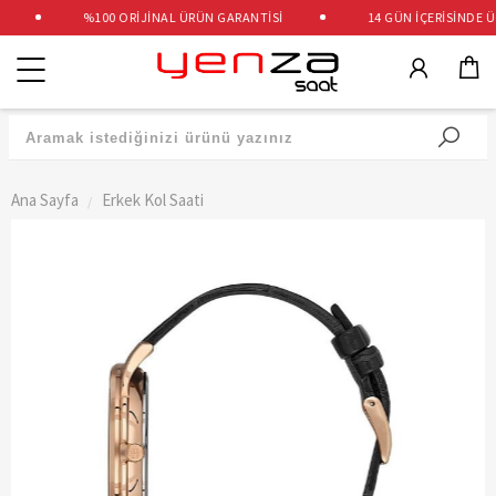
%100 ORİJİNAL ÜRÜN GARANTİSİ
14 GÜN İÇERİSİNDE ÜCR
Kategoriler
Ana Sayfa
Erkek Kol Saati