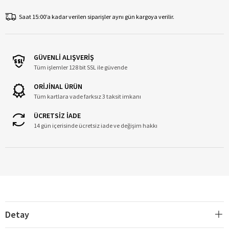
Saat 15:00’a kadar verilen siparişler aynı gün kargoya verilir.
GÜVENLİ ALIŞVERİŞ
Tüm işlemler 128 bit SSL ile güvende
ORİJİNAL ÜRÜN
Tüm kartlara vade farksız 3 taksit imkanı
ÜCRETSİZ İADE
14 gün içerisinde ücretsiz iade ve değişim hakkı
Detay