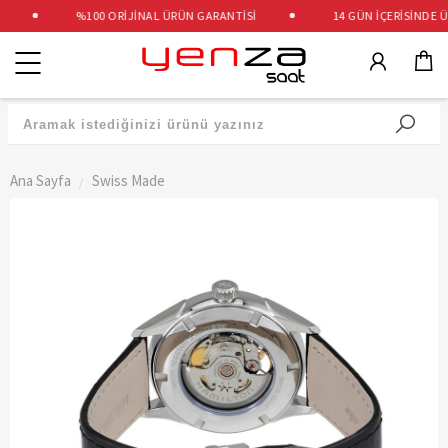
%100 ORİJİNAL ÜRÜN GARANTİSİ
14 GÜN İÇERİSİNDE ÜCR
Kategoriler
Ana Sayfa
Swiss Made