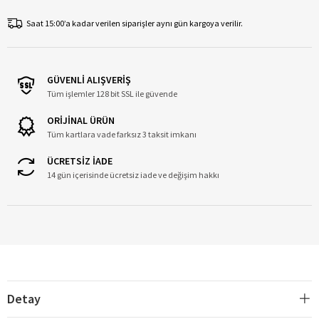
Saat 15:00’a kadar verilen siparişler aynı gün kargoya verilir.
GÜVENLİ ALIŞVERİŞ
Tüm işlemler 128 bit SSL ile güvende
ORİJİNAL ÜRÜN
Tüm kartlara vade farksız 3 taksit imkanı
ÜCRETSİZ İADE
14 gün içerisinde ücretsiz iade ve değişim hakkı
Detay