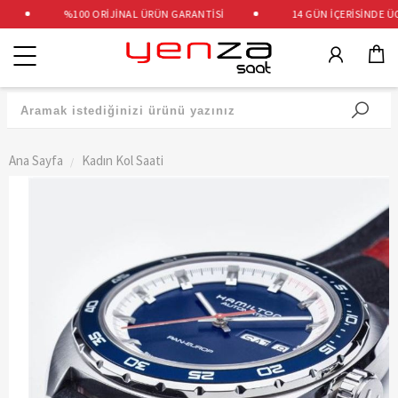
%100 ORİJİNAL ÜRÜN GARANTİSİ
14 GÜN İÇERİSİNDE ÜCR
Kategoriler
Ana Sayfa
Kadın Kol Saati