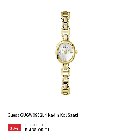
Guess GUGW0982L4 Kadın Kol Saati
10.610,00 TL
20%
8.488,00 TL