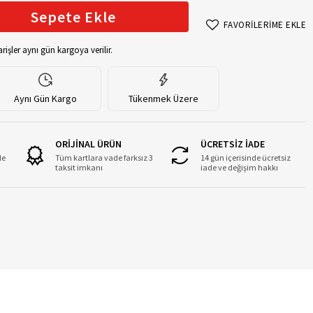
Sepete Ekle
FAVORİLERİME EKLE
rişler aynı gün kargoya verilir.
Aynı Gün Kargo
Tükenmek Üzere
ORİJİNAL ÜRÜN
ÜCRETSİZ İADE
le
Tüm kartlara vade farksız 3
14 gün içerisinde ücretsiz
taksit imkanı
iade ve değişim hakkı