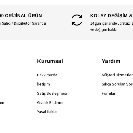
00 ORİJİNAL ÜRÜN
KOLAY DEĞİŞİM &
li Satıcı / Distribütör Garantisi
14 gün içerisinde ücretsiz i
ve değişim hakkı.
Kurumsal
Yardım
Hakkımızda
Müşteri Hizmetler
İletişim
Sıkça Sorulan Sor
Satış Sözleşmesi
Formlar
rim
Gizlilik Bildirimi
Yasal Haklar