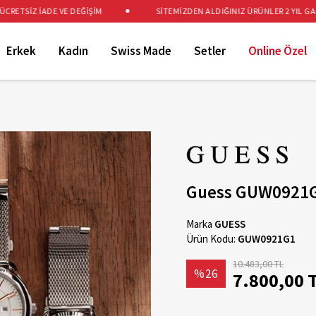
TSİZ İADE VE DEĞİŞİM
SİTEMİZDEN ALDIĞINIZ ÜRÜNLER 2 YIL GARANT
Erkek
Kadın
Swiss Made
Setler
Online Özel
Guess GUW0921G1
Marka
GUESS
Ürün Kodu:
GUW0921G1
10.483,00 TL
%26
7.800,00 