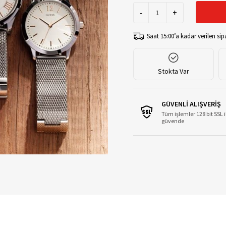
-
+
Saat 15:00’a kadar verilen sipa
Stokta Var
GÜVENLİ ALIŞVERİŞ
Tüm işlemler 128 bit SSL i
güvende