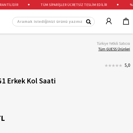
İLİDİR
TÜM SİPARİŞLER ÜCRETSİZ TESLİM EDİLİR
%100 
Türkiye Yetkili Satıcısı
Tüm GUESS Ürünleri
5,0
 Erkek Kol Saati
TL