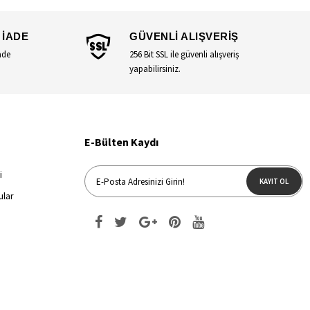
 İADE
GÜVENLİ ALIŞVERİŞ
ade
256 Bit SSL ile güvenli alışveriş
yapabilirsiniz.
E-Bülten Kaydı
i
KAYIT OL
ular