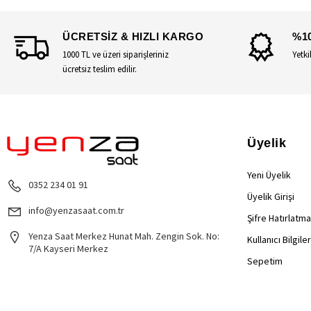
ÜCRETSİZ & HIZLI KARGO
%1
1000 TL ve üzeri siparişleriniz
Yetki
ücretsiz teslim edilir.
Üyelik
Yeni Üyelik
0352 234 01 91
Üyelik Girişi
info@yenzasaat.com.tr
Şifre Hatırlatma
Yenza Saat Merkez Hunat Mah. Zengin Sok. No:
Kullanıcı Bilgile
7/A Kayseri Merkez
Sepetim