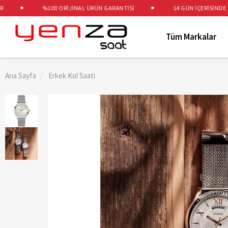
%100 ORİJİNAL ÜRÜN GARANTİSİ
14 GÜN İÇERİSİNDE ÜCRE
Tüm Markalar
Ana Sayfa
Erkek Kol Saati