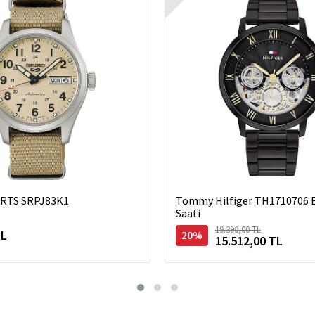
ORTS SRPJ83K1
Tommy Hilfiger TH1710706 E
Saati
19.390,00 TL
TL
20%
15.512,00 TL