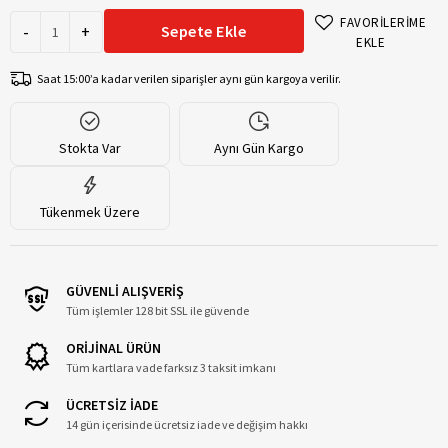
FAVORİLERİME
-
+
Sepete Ekle
EKLE
Saat 15:00’a kadar verilen siparişler aynı gün kargoya verilir.
Stokta Var
Aynı Gün Kargo
Tükenmek Üzere
GÜVENLİ ALIŞVERİŞ
Tüm işlemler 128 bit SSL ile güvende
ORİJİNAL ÜRÜN
Tüm kartlara vade farksız 3 taksit imkanı
ÜCRETSİZ İADE
14 gün içerisinde ücretsiz iade ve değişim hakkı