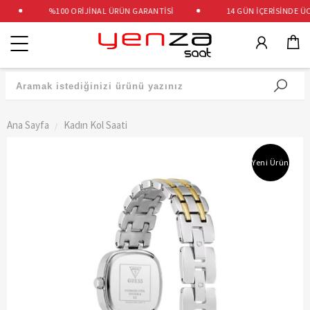
%100 ORİJİNAL ÜRÜN GARANTİSİ
14 GÜN İÇERİSİNDE ÜCR
Kategoriler
Ana Sayfa
Kadın Kol Saati
Yeni Ürün