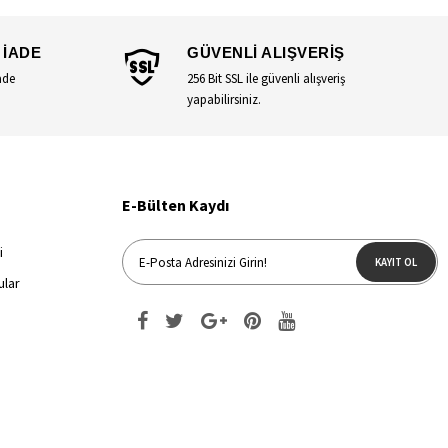
 İADE
GÜVENLİ ALIŞVERİŞ
ade
256 Bit SSL ile güvenli alışveriş
yapabilirsiniz.
E-Bülten Kaydı
i
KAYIT OL
ular