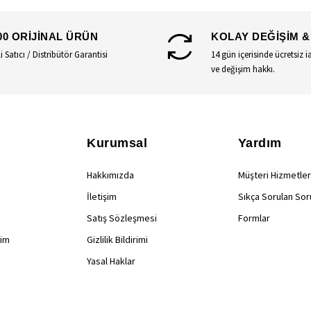
00 ORİJİNAL ÜRÜN
KOLAY DEĞİŞİM &
li Satıcı / Distribütör Garantisi
14 gün içerisinde ücretsiz i
ve değişim hakkı.
Kurumsal
Yardım
Hakkımızda
Müşteri Hizmetler
İletişim
Sıkça Sorulan Sor
Satış Sözleşmesi
Formlar
rim
Gizlilik Bildirimi
Yasal Haklar