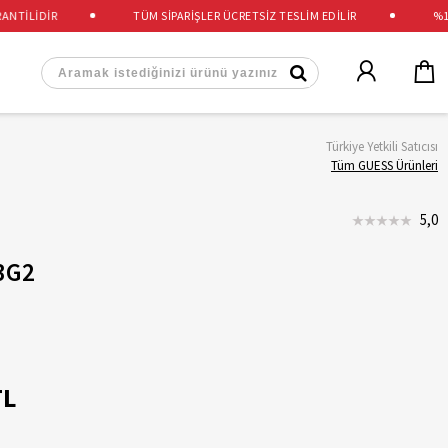
İLİDİR
TÜM SİPARİŞLER ÜCRETSİZ TESLİM EDİLİR
%100 
Türkiye Yetkili Satıcısı
Tüm GUESS Ürünleri
5,0
3G2
TL