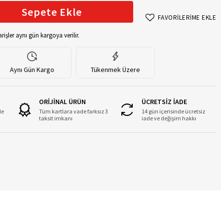
Sepete Ekle
FAVORİLERİME EKLE
rişler aynı gün kargoya verilir.
Aynı Gün Kargo
Tükenmek Üzere
ORİJİNAL ÜRÜN
ÜCRETSİZ İADE
le
Tüm kartlara vade farksız 3
14 gün içerisinde ücretsiz
taksit imkanı
iade ve değişim hakkı