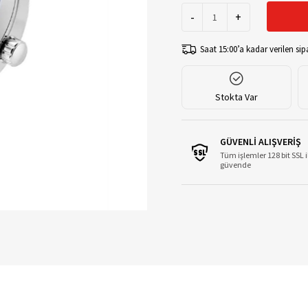
-
+
Saat 15:00’a kadar verilen sipa
Stokta Var
GÜVENLİ ALIŞVERİŞ
Tüm işlemler 128 bit SSL i
güvende