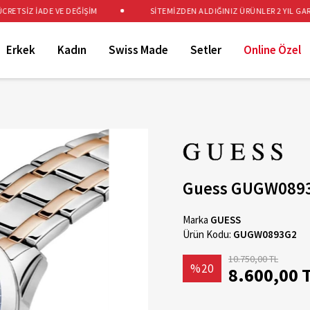
TSİZ İADE VE DEĞİŞİM
SİTEMİZDEN ALDIĞINIZ ÜRÜNLER 2 YIL GARANT
Erkek
Kadın
Swiss Made
Setler
Online Özel
Guess GUGW089
Marka
GUESS
Ürün Kodu:
GUGW0893G2
10.750,00 TL
%20
8.600,00 