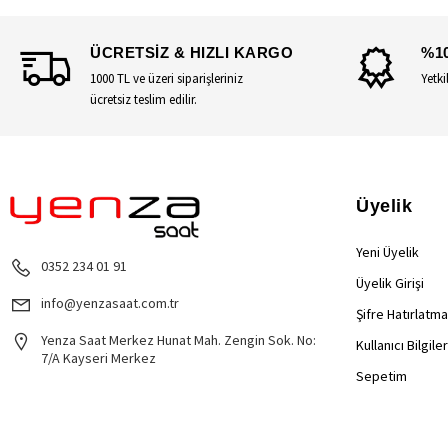
ÜCRETSİZ & HIZLI KARGO
%1
1000 TL ve üzeri siparişleriniz
Yetki
ücretsiz teslim edilir.
Üyelik
Yeni Üyelik
0352 234 01 91
Üyelik Girişi
info@yenzasaat.com.tr
Şifre Hatırlatma
Yenza Saat Merkez Hunat Mah. Zengin Sok. No:
Kullanıcı Bilgile
7/A Kayseri Merkez
Sepetim