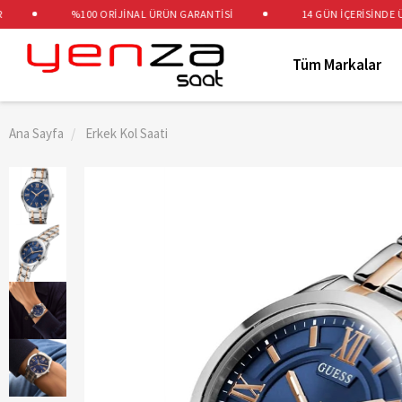
%100 ORİJİNAL ÜRÜN GARANTİSİ
14 GÜN İÇERİSİNDE ÜCRE
Tüm Markalar
Ana Sayfa
Erkek Kol Saati